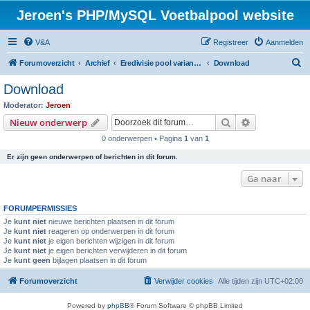
Jeroen's PHP/MySQL Voetbalpool website
V&A
Registreer
Aanmelden
Z
Forumoverzicht
Archief
Eredivisie pool variant seizoen 2012 / 2013
Download
o
Download
e
Moderator:
Jeroen
k
Zoek
Uitgebreid z
Nieuw onderwerp
0 onderwerpen • Pagina
1
van
1
Er zijn geen onderwerpen of berichten in dit forum.
Ga naar
FORUMPERMISSIES
Je
kunt niet
nieuwe berichten plaatsen in dit forum
Je
kunt niet
reageren op onderwerpen in dit forum
Je
kunt niet
je eigen berichten wijzigen in dit forum
Je
kunt niet
je eigen berichten verwijderen in dit forum
Je
kunt geen
bijlagen plaatsen in dit forum
Forumoverzicht
Verwijder cookies
Alle tijden zijn
UTC+02:00
Powered by
phpBB
® Forum Software © phpBB Limited