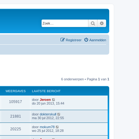
Zoek
Uitgebreid zoeken
Registreer
Aanmelden
6 onderwerpen • Pagina
1
van
1
WEERGAVES
LAATSTE BERICHT
L
door
Jeroen
W
105917
a
do 20 jun 2013, 15:44
a
e
t
L
door
dokterskull
s
W
21881
e
a
ma 30 jul 2012, 22:55
t
a
e
e
t
r
b
L
door
mokum78
W
20225
s
e
a
wo 25 jul 2012, 18:28
e
t
r
g
a
e
e
i
t