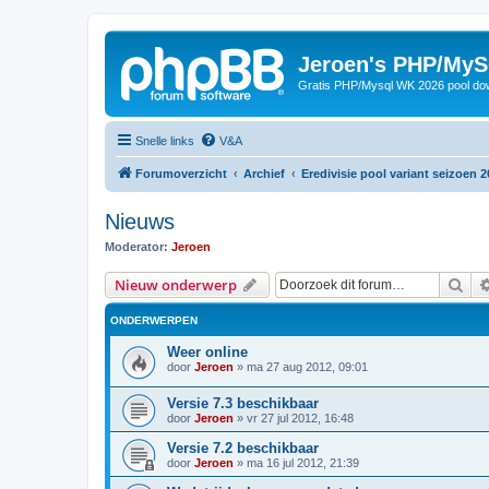
Jeroen's PHP/MyS
Gratis PHP/Mysql WK 2026 pool do
Snelle links
V&A
Forumoverzicht
Archief
Eredivisie pool variant seizoen 2
Nieuws
Moderator:
Jeroen
Zoe
Nieuw onderwerp
ONDERWERPEN
Weer online
door
Jeroen
»
ma 27 aug 2012, 09:01
Versie 7.3 beschikbaar
door
Jeroen
»
vr 27 jul 2012, 16:48
Versie 7.2 beschikbaar
door
Jeroen
»
ma 16 jul 2012, 21:39