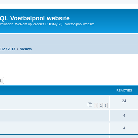
QL Voetbalpool website
wnloaden. Welkom op jeroen's PHP/MySQL voetbalpool website.
012 / 2013
Nieuws
k
Uitgebreid zoeken
REACTIES
R
24
1
2
3
e
R
4
a
e
c
R
4
a
t
e