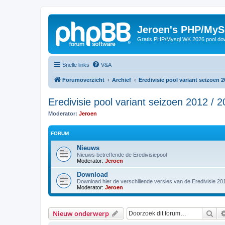
Jeroen's PHP/MyS
Gratis PHP/Mysql WK 2026 pool do
Snelle links
V&A
Forumoverzicht
Archief
Eredivisie pool variant seizoen 2
Eredivisie pool variant seizoen 2012 / 
Moderator:
Jeroen
FORUM
Nieuws
Nieuws betreffende de Eredivisiepool
Moderator:
Jeroen
Download
Download hier de verschillende versies van de Eredivisie 20
Moderator:
Jeroen
Zoe
Nieuw onderwerp