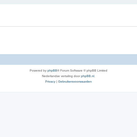
e
r
r
w
p
e
e
r
n
p
e
n
Powered by
phpBB
® Forum Software © phpBB Limited
Nederlandse vertaling door
phpBB.nl
.
Privacy
|
Gebruikersvoorwaarden