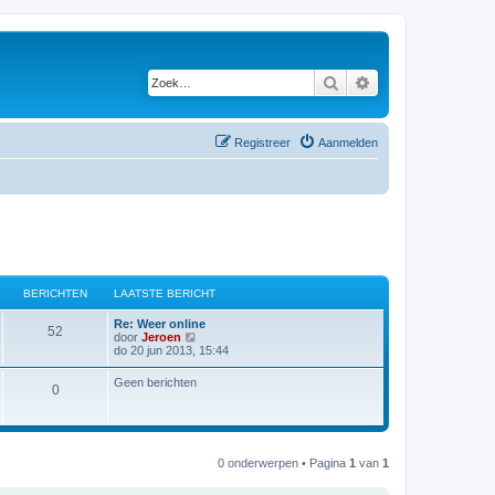
Zoek
Uitgebreid zoeken
Registreer
Aanmelden
BERICHTEN
LAATSTE BERICHT
L
Re: Weer online
B
52
a
B
door
Jeroen
a
e
do 20 jun 2013, 15:44
e
t
k
s
i
Geen berichten
r
B
0
t
j
e
k
i
b
l
e
e
a
r
a
c
r
i
t
0 onderwerpen • Pagina
1
van
1
c
s
h
i
h
t