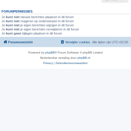
FORUMPERMISSIES
Je
kunt niet
nieuwe berichten plaatsen in dit forum
Je
kunt niet
reageren op onderwerpen in dit forum
Je
kunt niet
je eigen berichten wijzigen in dit forum
Je
kunt niet
je eigen berichten verwijderen in dit forum
Je
kunt geen
bijlagen plaatsen in dit forum
Forumoverzicht
Verwijder cookies
Alle tijden zijn
UTC+02:00
Powered by
phpBB
® Forum Software © phpBB Limited
Nederlandse vertaling door
phpBB.nl
.
Privacy
|
Gebruikersvoorwaarden