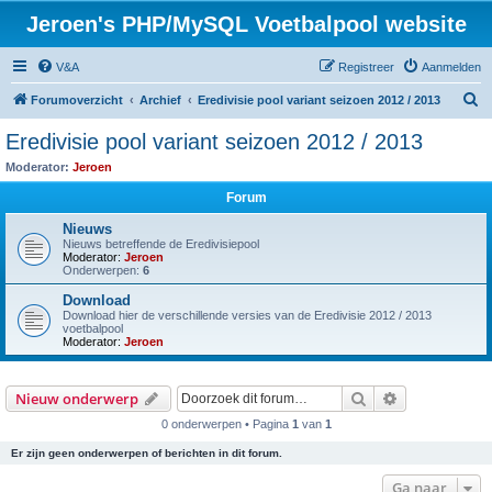
Jeroen's PHP/MySQL Voetbalpool website
V&A
Registreer
Aanmelden
Z
Forumoverzicht
Archief
Eredivisie pool variant seizoen 2012 / 2013
o
Eredivisie pool variant seizoen 2012 / 2013
e
Moderator:
Jeroen
k
Forum
Nieuws
Nieuws betreffende de Eredivisiepool
Moderator:
Jeroen
Onderwerpen:
6
Download
Download hier de verschillende versies van de Eredivisie 2012 / 2013
voetbalpool
Moderator:
Jeroen
Zoek
Uitgebreid z
Nieuw onderwerp
0 onderwerpen • Pagina
1
van
1
Er zijn geen onderwerpen of berichten in dit forum.
Ga naar