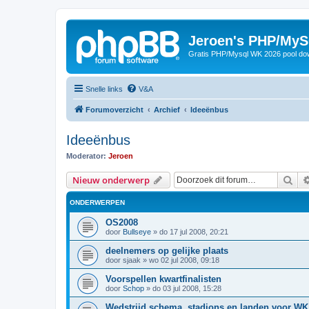
Jeroen's PHP/MyS
Gratis PHP/Mysql WK 2026 pool do
Snelle links
V&A
Forumoverzicht
Archief
Ideeënbus
Ideeënbus
Moderator:
Jeroen
Zoe
Nieuw onderwerp
ONDERWERPEN
OS2008
door
Bullseye
»
do 17 jul 2008, 20:21
deelnemers op gelijke plaats
door
sjaak
»
wo 02 jul 2008, 09:18
Voorspellen kwartfinalisten
door
Schop
»
do 03 jul 2008, 15:28
Wedstrijd schema, stadions en landen voor WK