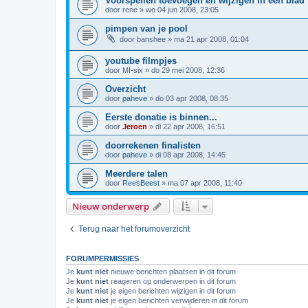
Voorspellen toevoegen en wijzigen in één blad
door
rene
»
wo 04 jun 2008, 23:05
pimpen van je pool
door
banshee
»
ma 21 apr 2008, 01:04
youtube filmpjes
door
MI-six
»
do 29 mei 2008, 12:36
Overzicht
door
paheve
»
do 03 apr 2008, 08:35
Eerste donatie is binnen...
door
Jeroen
»
di 22 apr 2008, 16:51
doorrekenen finalisten
door
paheve
»
di 08 apr 2008, 14:45
Meerdere talen
door
ReesBeest
»
ma 07 apr 2008, 11:40
Nieuw onderwerp
Terug naar het forumoverzicht
FORUMPERMISSIES
Je
kunt niet
nieuwe berichten plaatsen in dit forum
Je
kunt niet
reageren op onderwerpen in dit forum
Je
kunt niet
je eigen berichten wijzigen in dit forum
Je
kunt niet
je eigen berichten verwijderen in dit forum