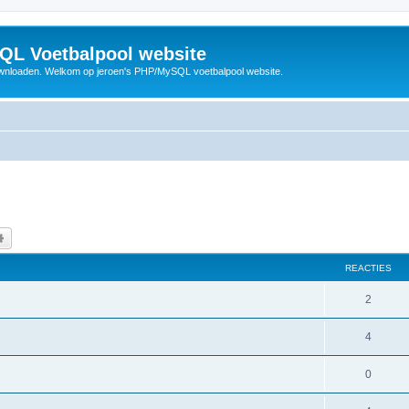
QL Voetbalpool website
wnloaden. Welkom op jeroen's PHP/MySQL voetbalpool website.
k
Uitgebreid zoeken
REACTIES
R
2
e
R
4
a
e
c
R
0
a
t
e
c