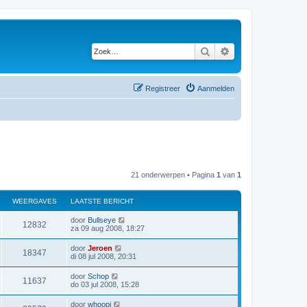
Zoek
Uitgebreid zoeken
Registreer
Aanmelden
21 onderwerpen • Pagina
1
van
1
WEERGAVES
LAATSTE BERICHT
L
door
Bullseye
W
12832
a
za 09 aug 2008, 18:27
a
e
t
L
door
Jeroen
W
18347
s
a
di 08 jul 2008, 20:31
e
t
a
e
e
t
L
door
Schop
r
b
W
11637
s
a
do 03 jul 2008, 15:28
e
e
t
a
r
g
e
e
t
i
L
door
whoopi
r
b