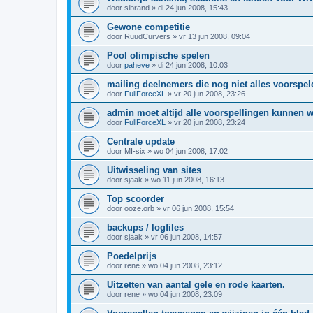
door
sibrand
»
di 24 jun 2008, 15:43
Gewone competitie
door
RuudCurvers
»
vr 13 jun 2008, 09:04
Pool olimpische spelen
door
paheve
»
di 24 jun 2008, 10:03
mailing deelnemers die nog niet alles voorspe
door
FullForceXL
»
vr 20 jun 2008, 23:26
admin moet altijd alle voorspellingen kunnen w
door
FullForceXL
»
vr 20 jun 2008, 23:24
Centrale update
door
MI-six
»
wo 04 jun 2008, 17:02
Uitwisseling van sites
door
sjaak
»
wo 11 jun 2008, 16:13
Top scoorder
door
ooze.orb
»
vr 06 jun 2008, 15:54
backups / logfiles
door
sjaak
»
vr 06 jun 2008, 14:57
Poedelprijs
door
rene
»
wo 04 jun 2008, 23:12
Uitzetten van aantal gele en rode kaarten.
door
rene
»
wo 04 jun 2008, 23:09