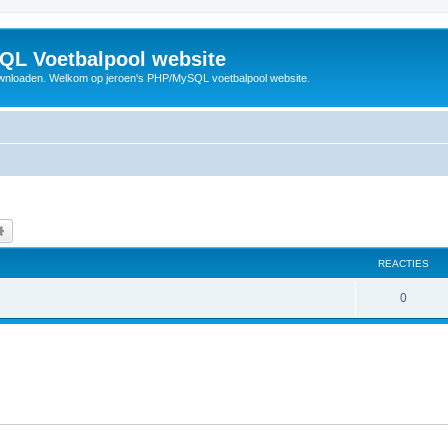
QL Voetbalpool website
wnloaden. Welkom op jeroen's PHP/MySQL voetbalpool website.
k
Uitgebreid zoeken
REACTIES
R
0
e
a
c
t
i