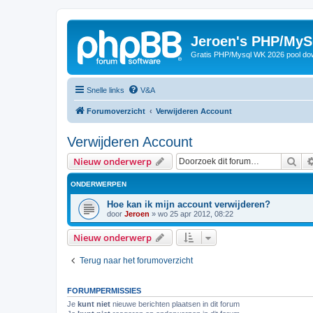
Jeroen's PHP/MyS
Gratis PHP/Mysql WK 2026 pool do
Snelle links
V&A
Forumoverzicht
Verwijderen Account
Verwijderen Account
Zoe
Nieuw onderwerp
ONDERWERPEN
Hoe kan ik mijn account verwijderen?
door
Jeroen
»
wo 25 apr 2012, 08:22
Nieuw onderwerp
Terug naar het forumoverzicht
FORUMPERMISSIES
Je
kunt niet
nieuwe berichten plaatsen in dit forum