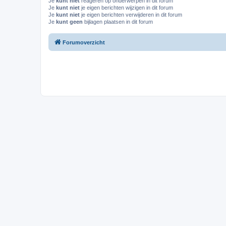
Je
kunt niet
reageren op onderwerpen in dit forum
Je
kunt niet
je eigen berichten wijzigen in dit forum
Je
kunt niet
je eigen berichten verwijderen in dit forum
Je
kunt geen
bijlagen plaatsen in dit forum
Forumoverzicht