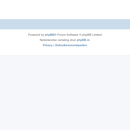
e
s
Powered by
phpBB
® Forum Software © phpBB Limited
Nederlandse vertaling door
phpBB.nl
.
Privacy
|
Gebruikersvoorwaarden