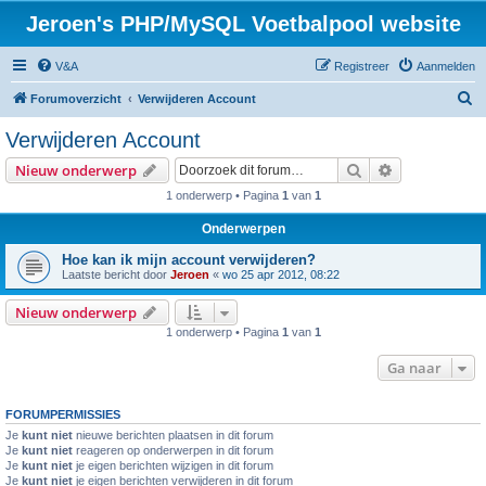
Jeroen's PHP/MySQL Voetbalpool website
V&A
Registreer
Aanmelden
Z
Forumoverzicht
Verwijderen Account
o
Verwijderen Account
e
Zoek
Uitgebreid z
Nieuw onderwerp
k
1 onderwerp • Pagina
1
van
1
Onderwerpen
Hoe kan ik mijn account verwijderen?
Laatste bericht door
Jeroen
«
wo 25 apr 2012, 08:22
Nieuw onderwerp
1 onderwerp • Pagina
1
van
1
Ga naar
FORUMPERMISSIES
Je
kunt niet
nieuwe berichten plaatsen in dit forum
Je
kunt niet
reageren op onderwerpen in dit forum
Je
kunt niet
je eigen berichten wijzigen in dit forum
Je
kunt niet
je eigen berichten verwijderen in dit forum