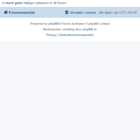
Je
kunt geen
bijlagen plaatsen in dit forum
Forumoverzicht
Verwijder cookies
Alle tijden zijn
UTC+02:00
Powered by
phpBB
® Forum Software © phpBB Limited
Nederlandse vertaling door
phpBB.nl
.
Privacy
|
Gebruikersvoorwaarden