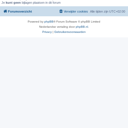
Je
kunt geen
bijlagen plaatsen in dit forum
Forumoverzicht
Verwijder cookies
Alle tijden zijn
UTC+02:00
Powered by
phpBB
® Forum Software © phpBB Limited
Nederlandse vertaling door
phpBB.nl
.
Privacy
|
Gebruikersvoorwaarden