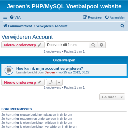
Jeroen's PHP/MySQL Voetbalpool website
V&A
Registreer
Aanmelden
Z
Forumoverzicht
Verwijderen Account
o
Verwijderen Account
e
Zoek
Uitgebreid z
Nieuw onderwerp
k
1 onderwerp • Pagina
1
van
1
Onderwerpen
Hoe kan ik mijn account verwijderen?
Laatste bericht door
Jeroen
«
wo 25 apr 2012, 08:22
Nieuw onderwerp
1 onderwerp • Pagina
1
van
1
Ga naar
FORUMPERMISSIES
Je
kunt niet
nieuwe berichten plaatsen in dit forum
Je
kunt niet
reageren op onderwerpen in dit forum
Je
kunt niet
je eigen berichten wijzigen in dit forum
Je
kunt niet
je eigen berichten verwijderen in dit forum