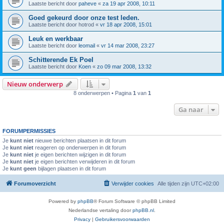
Laatste bericht door
paheve
«
za 19 apr 2008, 10:11
Goed gekeurd door onze test leden.
Laatste bericht door
hotrod
«
vr 18 apr 2008, 15:01
Leuk en werkbaar
Laatste bericht door
leomail
«
vr 14 mar 2008, 23:27
Schitterende Ek Poel
Laatste bericht door
Koen
«
zo 09 mar 2008, 13:32
Nieuw onderwerp
8 onderwerpen • Pagina
1
van
1
Ga naar
FORUMPERMISSIES
Je
kunt niet
nieuwe berichten plaatsen in dit forum
Je
kunt niet
reageren op onderwerpen in dit forum
Je
kunt niet
je eigen berichten wijzigen in dit forum
Je
kunt niet
je eigen berichten verwijderen in dit forum
Je
kunt geen
bijlagen plaatsen in dit forum
Forumoverzicht
Verwijder cookies
Alle tijden zijn
UTC+02:00
Powered by
phpBB
® Forum Software © phpBB Limited
Nederlandse vertaling door
phpBB.nl
.
Privacy
|
Gebruikersvoorwaarden