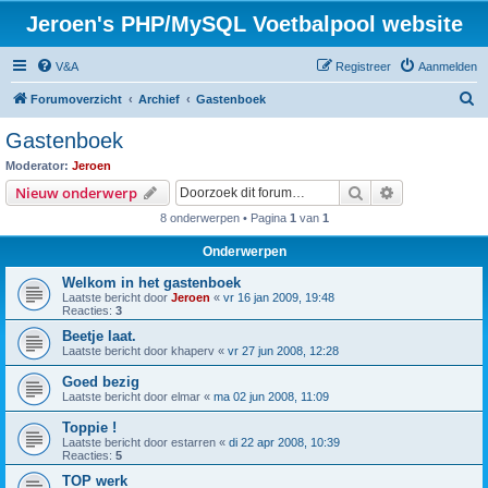
Jeroen's PHP/MySQL Voetbalpool website
V&A
Registreer
Aanmelden
Z
Forumoverzicht
Archief
Gastenboek
o
Gastenboek
e
Moderator:
Jeroen
k
Zoek
Uitgebreid z
Nieuw onderwerp
8 onderwerpen • Pagina
1
van
1
Onderwerpen
Welkom in het gastenboek
Laatste bericht door
Jeroen
«
vr 16 jan 2009, 19:48
Reacties:
3
Beetje laat.
Laatste bericht door
khaperv
«
vr 27 jun 2008, 12:28
Goed bezig
Laatste bericht door
elmar
«
ma 02 jun 2008, 11:09
Toppie !
Laatste bericht door
estarren
«
di 22 apr 2008, 10:39
Reacties:
5
TOP werk