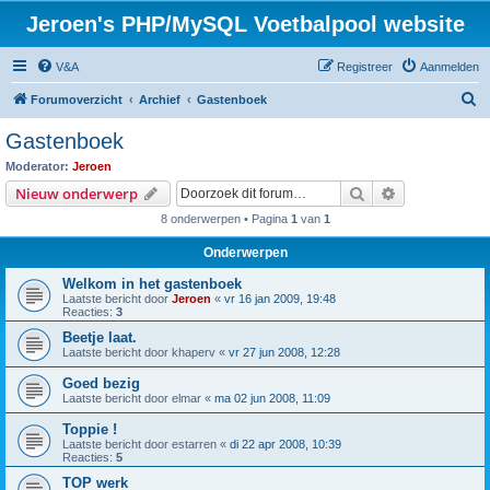
Jeroen's PHP/MySQL Voetbalpool website
V&A
Registreer
Aanmelden
Z
Forumoverzicht
Archief
Gastenboek
o
Gastenboek
e
Moderator:
Jeroen
k
Zoek
Uitgebreid z
Nieuw onderwerp
8 onderwerpen • Pagina
1
van
1
Onderwerpen
Welkom in het gastenboek
Laatste bericht door
Jeroen
«
vr 16 jan 2009, 19:48
Reacties:
3
Beetje laat.
Laatste bericht door
khaperv
«
vr 27 jun 2008, 12:28
Goed bezig
Laatste bericht door
elmar
«
ma 02 jun 2008, 11:09
Toppie !
Laatste bericht door
estarren
«
di 22 apr 2008, 10:39
Reacties:
5
TOP werk