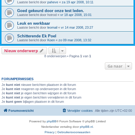
Laatste bericht door
paheve
«
za 19 apr 2008, 10:11
Goed gekeurd door onze test leden.
Laatste bericht door
hotrod
«
vr 18 apr 2008, 15:01
Leuk en werkbaar
Laatste bericht door
leomail
«
vr 14 mar 2008, 23:27
Schitterende Ek Poel
Laatste bericht door
Koen
«
zo 09 mar 2008, 13:32
Nieuw onderwerp
8 onderwerpen • Pagina
1
van
1
Ga naar
FORUMPERMISSIES
Je
kunt niet
nieuwe berichten plaatsen in dit forum
Je
kunt niet
reageren op onderwerpen in dit forum
Je
kunt niet
je eigen berichten wijzigen in dit forum
Je
kunt niet
je eigen berichten verwijderen in dit forum
Je
kunt geen
bijlagen plaatsen in dit forum
Forumoverzicht
Verwijder cookies
Alle tijden zijn
UTC+02:00
Powered by
phpBB
® Forum Software © phpBB Limited
Nederlandse vertaling door
phpBB.nl
.
Privacy
|
Gebruikersvoorwaarden