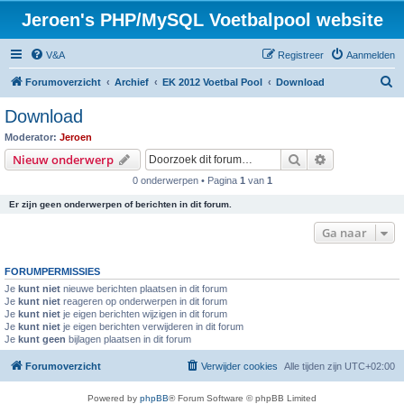
Jeroen's PHP/MySQL Voetbalpool website
V&A
Registreer
Aanmelden
Z
Forumoverzicht
Archief
EK 2012 Voetbal Pool
Download
o
Download
e
Moderator:
Jeroen
k
Zoek
Uitgebreid z
Nieuw onderwerp
0 onderwerpen • Pagina
1
van
1
Er zijn geen onderwerpen of berichten in dit forum.
Ga naar
FORUMPERMISSIES
Je
kunt niet
nieuwe berichten plaatsen in dit forum
Je
kunt niet
reageren op onderwerpen in dit forum
Je
kunt niet
je eigen berichten wijzigen in dit forum
Je
kunt niet
je eigen berichten verwijderen in dit forum
Je
kunt geen
bijlagen plaatsen in dit forum
Forumoverzicht
Verwijder cookies
Alle tijden zijn
UTC+02:00
Powered by
phpBB
® Forum Software © phpBB Limited