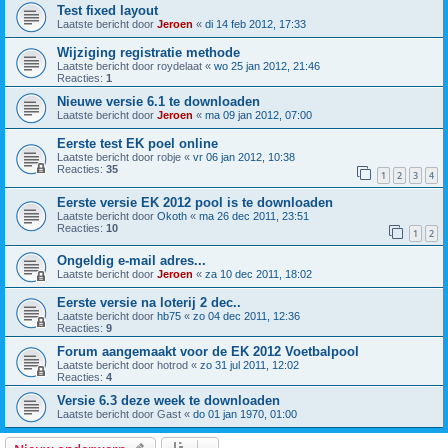
Test fixed layout
Laatste bericht door
Jeroen
«
di 14 feb 2012, 17:33
Wijziging registratie methode
Laatste bericht door
roydelaat
«
wo 25 jan 2012, 21:46
Reacties:
1
Nieuwe versie 6.1 te downloaden
Laatste bericht door
Jeroen
«
ma 09 jan 2012, 07:00
Eerste test EK poel online
Laatste bericht door
robje
«
vr 06 jan 2012, 10:38
Reacties:
35
1
2
3
4
Eerste versie EK 2012 pool is te downloaden
Laatste bericht door
Okoth
«
ma 26 dec 2011, 23:51
Reacties:
10
1
2
Ongeldig e-mail adres...
Laatste bericht door
Jeroen
«
za 10 dec 2011, 18:02
Eerste versie na loterij 2 dec..
Laatste bericht door
hb75
«
zo 04 dec 2011, 12:36
Reacties:
9
Forum aangemaakt voor de EK 2012 Voetbalpool
Laatste bericht door
hotrod
«
zo 31 jul 2011, 12:02
Reacties:
4
Versie 6.3 deze week te downloaden
Laatste bericht door
Gast
«
do 01 jan 1970, 01:00