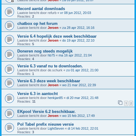
Laatste bericht door
Jeroen
«
za 09 jun 2012, 10:07
Record aantal downloads
Laatste bericht door
refurb
«
vr 08 jun 2012, 20:03
Reacties:
2
chatbox op het forum
Laatste bericht door
Jeroen
«
za 28 apr 2012, 16:16
Versie 6.4 hopelijk deze week beschikbaar
Laatste bericht door
Jeroen
«
do 19 apr 2012, 22:10
Reacties:
5
Doneren nog steeds mogelijk
Laatste bericht door
hb75
«
ma 16 apr 2012, 21:04
Reacties:
4
Versie 6.3 vanaf nu te downloaden.
Laatste bericht door
de.schurk
«
zo 01 apr 2012, 21:00
Reacties:
1
Versie 6.3 deze week beschikbaar
Laatste bericht door
Jeroen
«
wo 21 mar 2012, 22:39
Versie 6.3 in aantocht
Laatste bericht door
henkjan85
«
di 20 mar 2012, 21:48
Reacties:
11
1
2
EKpool Versie 6.2 beschikbaar.
Laatste bericht door
Jeroen
«
wo 15 feb 2012, 17:49
Pol Tabel prefix nieuwe versie
Laatste bericht door
LightSeven
«
di 14 feb 2012, 22:01
Reacties:
3