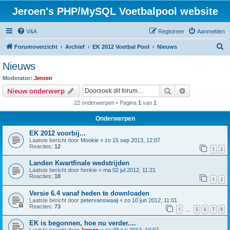
Jeroen's PHP/MySQL Voetbalpool website
V&A
Registreer
Aanmelden
Z
Forumoverzicht
Archief
EK 2012 Voetbal Pool
Nieuws
o
Nieuws
e
Moderator:
Jeroen
k
Zoek
Uitgebreid z
Nieuw onderwerp
22 onderwerpen • Pagina
1
van
1
Onderwerpen
EK 2012 voorbij...
Laatste bericht door
Mookie
«
zo 15 sep 2013, 12:07
Reacties:
12
1
2
Landen Kwartfinale wedstrijden
Laatste bericht door
henkie
«
ma 02 jul 2012, 11:21
Reacties:
18
1
2
Versie 6.4 vanaf heden te downloaden
Laatste bericht door
petervanswaaij
«
zo 10 jun 2012, 11:01
Reacties:
73
1
5
6
7
8
…
EK is begonnen, hoe nu verder....