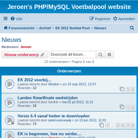
Jeroen's PHP/MySQL Voetbalpool website
V&A
Registreer
Aanmelden
Z
Forumoverzicht
Archief
EK 2012 Voetbal Pool
Nieuws
o
Nieuws
e
Moderator:
Jeroen
k
Zoek
Uitgebreid z
Nieuw onderwerp
22 onderwerpen • Pagina
1
van
1
Onderwerpen
EK 2012 voorbij...
Laatste bericht door
Mookie
«
zo 15 sep 2013, 12:07
Reacties:
12
1
2
Landen Kwartfinale wedstrijden
Laatste bericht door
henkie
«
ma 02 jul 2012, 11:21
Reacties:
18
1
2
Versie 6.4 vanaf heden te downloaden
Laatste bericht door
petervanswaaij
«
zo 10 jun 2012, 11:01
Reacties:
73
1
5
6
7
8
…
EK is begonnen, hoe nu verder....