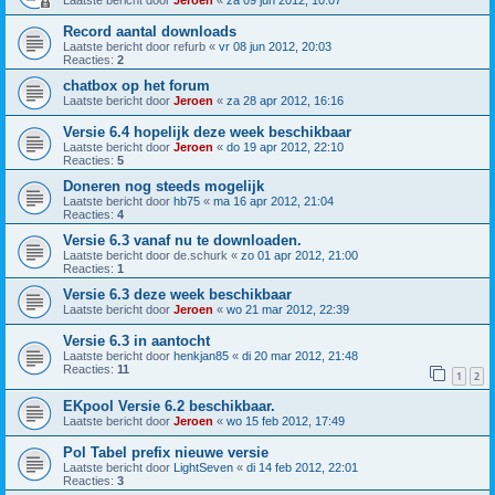
Laatste bericht door
Jeroen
«
za 09 jun 2012, 10:07
Record aantal downloads
Laatste bericht door
refurb
«
vr 08 jun 2012, 20:03
Reacties:
2
chatbox op het forum
Laatste bericht door
Jeroen
«
za 28 apr 2012, 16:16
Versie 6.4 hopelijk deze week beschikbaar
Laatste bericht door
Jeroen
«
do 19 apr 2012, 22:10
Reacties:
5
Doneren nog steeds mogelijk
Laatste bericht door
hb75
«
ma 16 apr 2012, 21:04
Reacties:
4
Versie 6.3 vanaf nu te downloaden.
Laatste bericht door
de.schurk
«
zo 01 apr 2012, 21:00
Reacties:
1
Versie 6.3 deze week beschikbaar
Laatste bericht door
Jeroen
«
wo 21 mar 2012, 22:39
Versie 6.3 in aantocht
Laatste bericht door
henkjan85
«
di 20 mar 2012, 21:48
Reacties:
11
1
2
EKpool Versie 6.2 beschikbaar.
Laatste bericht door
Jeroen
«
wo 15 feb 2012, 17:49
Pol Tabel prefix nieuwe versie
Laatste bericht door
LightSeven
«
di 14 feb 2012, 22:01
Reacties:
3