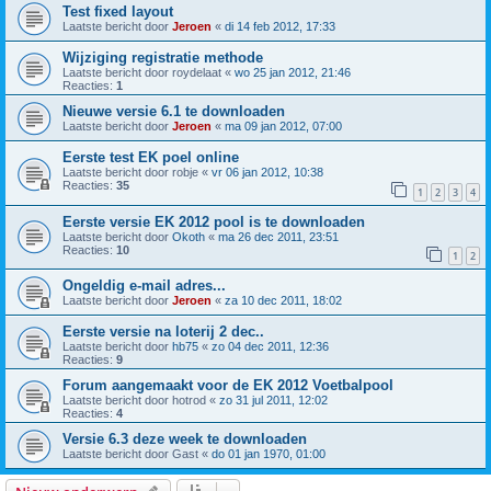
Test fixed layout
Laatste bericht door
Jeroen
«
di 14 feb 2012, 17:33
Wijziging registratie methode
Laatste bericht door
roydelaat
«
wo 25 jan 2012, 21:46
Reacties:
1
Nieuwe versie 6.1 te downloaden
Laatste bericht door
Jeroen
«
ma 09 jan 2012, 07:00
Eerste test EK poel online
Laatste bericht door
robje
«
vr 06 jan 2012, 10:38
Reacties:
35
1
2
3
4
Eerste versie EK 2012 pool is te downloaden
Laatste bericht door
Okoth
«
ma 26 dec 2011, 23:51
Reacties:
10
1
2
Ongeldig e-mail adres...
Laatste bericht door
Jeroen
«
za 10 dec 2011, 18:02
Eerste versie na loterij 2 dec..
Laatste bericht door
hb75
«
zo 04 dec 2011, 12:36
Reacties:
9
Forum aangemaakt voor de EK 2012 Voetbalpool
Laatste bericht door
hotrod
«
zo 31 jul 2011, 12:02
Reacties:
4
Versie 6.3 deze week te downloaden
Laatste bericht door
Gast
«
do 01 jan 1970, 01:00