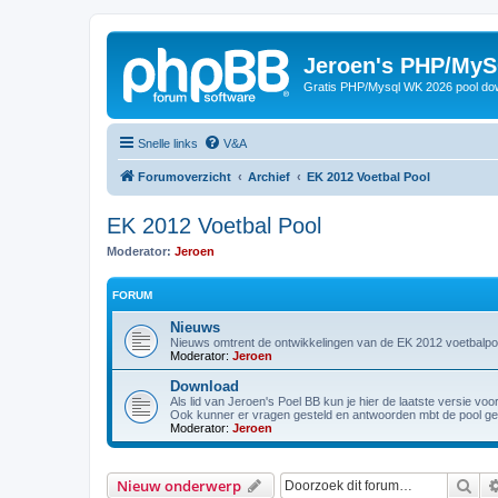
Jeroen's PHP/MyS
Gratis PHP/Mysql WK 2026 pool do
Snelle links
V&A
Forumoverzicht
Archief
EK 2012 Voetbal Pool
EK 2012 Voetbal Pool
Moderator:
Jeroen
FORUM
Nieuws
Nieuws omtrent de ontwikkelingen van de EK 2012 voetbalpo
Moderator:
Jeroen
Download
Als lid van Jeroen's Poel BB kun je hier de laatste versie vo
Ook kunner er vragen gesteld en antwoorden mbt de pool g
Moderator:
Jeroen
Zoe
Nieuw onderwerp