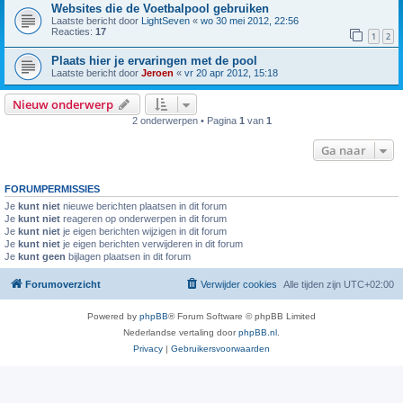
Websites die de Voetbalpool gebruiken
Laatste bericht door
LightSeven
«
wo 30 mei 2012, 22:56
Reacties:
17
1
2
Plaats hier je ervaringen met de pool
Laatste bericht door
Jeroen
«
vr 20 apr 2012, 15:18
Nieuw onderwerp
2 onderwerpen • Pagina
1
van
1
Ga naar
FORUMPERMISSIES
Je
kunt niet
nieuwe berichten plaatsen in dit forum
Je
kunt niet
reageren op onderwerpen in dit forum
Je
kunt niet
je eigen berichten wijzigen in dit forum
Je
kunt niet
je eigen berichten verwijderen in dit forum
Je
kunt geen
bijlagen plaatsen in dit forum
Forumoverzicht
Verwijder cookies
Alle tijden zijn
UTC+02:00
Powered by
phpBB
® Forum Software © phpBB Limited
Nederlandse vertaling door
phpBB.nl
.
Privacy
|
Gebruikersvoorwaarden