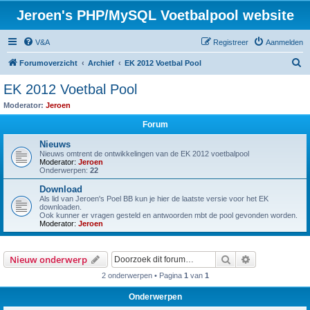
Jeroen's PHP/MySQL Voetbalpool website
V&A
Registreer
Aanmelden
Z
Forumoverzicht
Archief
EK 2012 Voetbal Pool
o
EK 2012 Voetbal Pool
e
Moderator:
Jeroen
k
Forum
Nieuws
Nieuws omtrent de ontwikkelingen van de EK 2012 voetbalpool
Moderator:
Jeroen
Onderwerpen:
22
Download
Als lid van Jeroen's Poel BB kun je hier de laatste versie voor het EK
downloaden.
Ook kunner er vragen gesteld en antwoorden mbt de pool gevonden worden.
Moderator:
Jeroen
Zoek
Uitgebreid z
Nieuw onderwerp
2 onderwerpen • Pagina
1
van
1
Onderwerpen