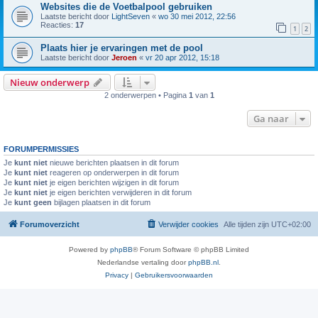
Websites die de Voetbalpool gebruiken
Laatste bericht door
LightSeven
«
wo 30 mei 2012, 22:56
Reacties:
17
1
2
Plaats hier je ervaringen met de pool
Laatste bericht door
Jeroen
«
vr 20 apr 2012, 15:18
Nieuw onderwerp
2 onderwerpen • Pagina
1
van
1
Ga naar
FORUMPERMISSIES
Je
kunt niet
nieuwe berichten plaatsen in dit forum
Je
kunt niet
reageren op onderwerpen in dit forum
Je
kunt niet
je eigen berichten wijzigen in dit forum
Je
kunt niet
je eigen berichten verwijderen in dit forum
Je
kunt geen
bijlagen plaatsen in dit forum
Forumoverzicht
Verwijder cookies
Alle tijden zijn
UTC+02:00
Powered by
phpBB
® Forum Software © phpBB Limited
Nederlandse vertaling door
phpBB.nl
.
Privacy
|
Gebruikersvoorwaarden