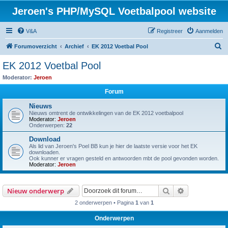
Jeroen's PHP/MySQL Voetbalpool website
V&A
Registreer
Aanmelden
Z
Forumoverzicht
Archief
EK 2012 Voetbal Pool
o
EK 2012 Voetbal Pool
e
Moderator:
Jeroen
k
Forum
Nieuws
Nieuws omtrent de ontwikkelingen van de EK 2012 voetbalpool
Moderator:
Jeroen
Onderwerpen:
22
Download
Als lid van Jeroen's Poel BB kun je hier de laatste versie voor het EK
downloaden.
Ook kunner er vragen gesteld en antwoorden mbt de pool gevonden worden.
Moderator:
Jeroen
Zoek
Uitgebreid z
Nieuw onderwerp
2 onderwerpen • Pagina
1
van
1
Onderwerpen