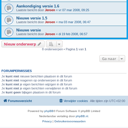
Aankondiging versie 1.6
Laatste bericht door
Jeroen
«
vr 07 mar 2008, 09:25
Nieuwe versie 1.5
Laatste bericht door
Jeroen
«
ma 03 mar 2008, 06:47
Nieuwe versie
Laatste bericht door
Jeroen
«
di 19 feb 2008, 06:57
Nieuw onderwerp
8 onderwerpen • Pagina
1
van
1
Ga naar
FORUMPERMISSIES
Je
kunt niet
nieuwe berichten plaatsen in dit forum
Je
kunt niet
reageren op onderwerpen in dit forum
Je
kunt niet
je eigen berichten wijzigen in dit forum
Je
kunt niet
je eigen berichten verwijderen in dit forum
Je
kunt geen
bijlagen plaatsen in dit forum
Forumoverzicht
Verwijder cookies
Alle tijden zijn
UTC+02:00
Powered by
phpBB
® Forum Software © phpBB Limited
Nederlandse vertaling door
phpBB.nl
.
Privacy
|
Gebruikersvoorwaarden