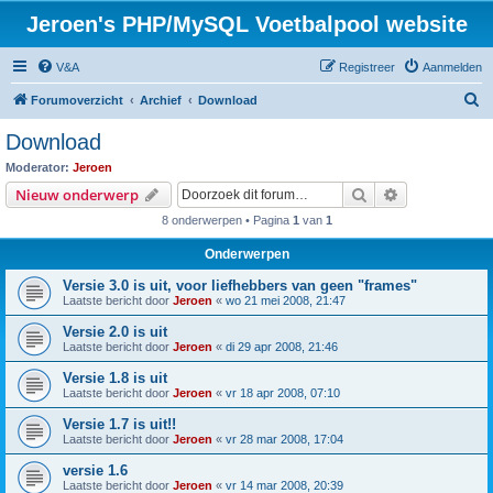
Jeroen's PHP/MySQL Voetbalpool website
V&A
Registreer
Aanmelden
Z
Forumoverzicht
Archief
Download
o
Download
e
Moderator:
Jeroen
k
Zoek
Uitgebreid z
Nieuw onderwerp
8 onderwerpen • Pagina
1
van
1
Onderwerpen
Versie 3.0 is uit, voor liefhebbers van geen "frames"
Laatste bericht door
Jeroen
«
wo 21 mei 2008, 21:47
Versie 2.0 is uit
Laatste bericht door
Jeroen
«
di 29 apr 2008, 21:46
Versie 1.8 is uit
Laatste bericht door
Jeroen
«
vr 18 apr 2008, 07:10
Versie 1.7 is uit!!
Laatste bericht door
Jeroen
«
vr 28 mar 2008, 17:04
versie 1.6
Laatste bericht door
Jeroen
«
vr 14 mar 2008, 20:39