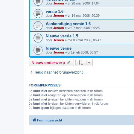
door
Jeroen
»
vr 28 mar 2008, 17:04
versie 1.6
door
Jeroen
»
vr 14 mar 2008, 20:39
Aankondiging versie 1.6
door
Jeroen
»
vr 07 mar 2008, 09:25
Nieuwe versie 1.5
door
Jeroen
»
ma 03 mar 2008, 06:47
Nieuwe versie
door
Jeroen
»
di 19 feb 2008, 06:57
Nieuw onderwerp
Terug naar het forumoverzicht
FORUMPERMISSIES
Je
kunt niet
nieuwe berichten plaatsen in dit forum
Je
kunt niet
reageren op onderwerpen in dit forum
Je
kunt niet
je eigen berichten wijzigen in dit forum
Je
kunt niet
je eigen berichten verwijderen in dit forum
Je
kunt geen
bijlagen plaatsen in dit forum
Forumoverzicht