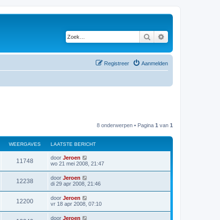
Zoek
Uitgebreid zoeken
Registreer
Aanmelden
8 onderwerpen • Pagina
1
van
1
WEERGAVES
LAATSTE BERICHT
L
door
Jeroen
W
11748
a
wo 21 mei 2008, 21:47
a
e
t
L
door
Jeroen
W
12238
s
a
di 29 apr 2008, 21:46
e
t
a
e
e
t
L
door
Jeroen
r
b
W
12200
s
a
vr 18 apr 2008, 07:10
e
e
t
a
r
g
e
e
t
i
L
door
Jeroen
r
b