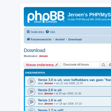
Jeroen's PHP/MyS
Gratis PHP/Mysql WK 2026 pool do
Snelle links
V&A
Forumoverzicht
Archief
Download
Download
Moderator:
Jeroen
Zoe
Nieuw onderwerp
ONDERWERPEN
Versie 3.0 is uit, voor liefhebbers van geen "fr
door
Jeroen
»
wo 21 mei 2008, 21:47
Versie 2.0 is uit
door
Jeroen
»
di 29 apr 2008, 21:46
Versie 1.8 is uit
door
Jeroen
»
vr 18 apr 2008, 07:10
Versie 1.7 is uit!!