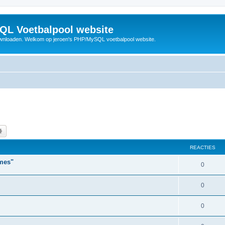
QL Voetbalpool website
wnloaden. Welkom op jeroen's PHP/MySQL voetbalpool website.
k
Uitgebreid zoeken
REACTIES
ames"
R
0
e
R
0
a
e
c
R
0
a
t
e
c