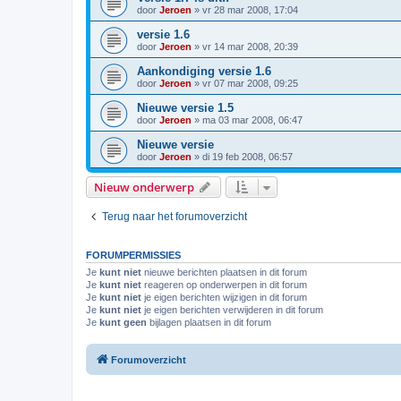
door
Jeroen
»
vr 28 mar 2008, 17:04
versie 1.6
door
Jeroen
»
vr 14 mar 2008, 20:39
Aankondiging versie 1.6
door
Jeroen
»
vr 07 mar 2008, 09:25
Nieuwe versie 1.5
door
Jeroen
»
ma 03 mar 2008, 06:47
Nieuwe versie
door
Jeroen
»
di 19 feb 2008, 06:57
Nieuw onderwerp
Terug naar het forumoverzicht
FORUMPERMISSIES
Je
kunt niet
nieuwe berichten plaatsen in dit forum
Je
kunt niet
reageren op onderwerpen in dit forum
Je
kunt niet
je eigen berichten wijzigen in dit forum
Je
kunt niet
je eigen berichten verwijderen in dit forum
Je
kunt geen
bijlagen plaatsen in dit forum
Forumoverzicht