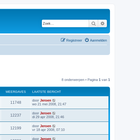
Zoek
Uitgebreid zoeken
Registreer
Aanmelden
8 onderwerpen • Pagina
1
van
1
WEERGAVES
LAATSTE BERICHT
L
door
Jeroen
W
11748
a
wo 21 mei 2008, 21:47
a
e
t
L
door
Jeroen
W
12237
s
a
di 29 apr 2008, 21:46
e
t
a
e
e
t
L
door
Jeroen
r
b
W
12199
s
a
vr 18 apr 2008, 07:10
e
e
t
a
r
g
e
e
t
i
L
door
Jeroen
r
b