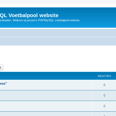
QL Voetbalpool website
wnloaden. Welkom op jeroen's PHP/MySQL voetbalpool website.
k
Uitgebreid zoeken
REACTIES
ames"
R
0
e
R
0
a
e
c
R
0
a
t
e
c