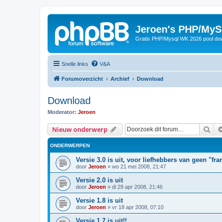
Jeroen's PHP/MyS
Gratis PHP/Mysql WK 2026 pool do
Snelle links
V&A
Forumoverzicht
Archief
Download
Download
Moderator:
Jeroen
Zoe
Nieuw onderwerp
ONDERWERPEN
Versie 3.0 is uit, voor liefhebbers van geen "fr
door
Jeroen
»
wo 21 mei 2008, 21:47
Versie 2.0 is uit
door
Jeroen
»
di 29 apr 2008, 21:46
Versie 1.8 is uit
door
Jeroen
»
vr 18 apr 2008, 07:10
Versie 1.7 is uit!!