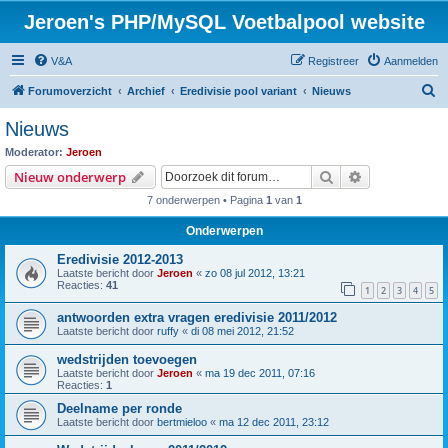
Jeroen's PHP/MySQL Voetbalpool website
V&A
Registreer
Aanmelden
Z
Forumoverzicht
Archief
Eredivisie pool variant
Nieuws
o
Nieuws
e
Moderator:
Jeroen
k
Zoek
Uitgebreid z
Nieuw onderwerp
7 onderwerpen • Pagina
1
van
1
Onderwerpen
Eredivisie 2012-2013
Laatste bericht door
Jeroen
«
zo 08 jul 2012, 13:21
Reacties:
41
1
2
3
4
5
antwoorden extra vragen eredivisie 2011/2012
Laatste bericht door
ruffy
«
di 08 mei 2012, 21:52
wedstrijden toevoegen
Laatste bericht door
Jeroen
«
ma 19 dec 2011, 07:16
Reacties:
1
Deelname per ronde
Laatste bericht door
bertmieloo
«
ma 12 dec 2011, 23:12