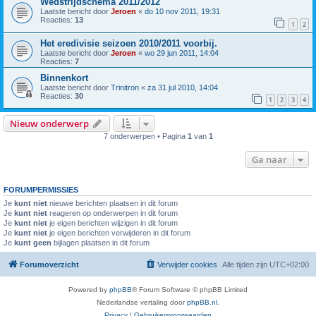
Wedstrijdschema 2011/2012
Laatste bericht door
Jeroen
«
do 10 nov 2011, 19:31
Reacties:
13
1
2
Het eredivisie seizoen 2010/2011 voorbij.
Laatste bericht door
Jeroen
«
wo 29 jun 2011, 14:04
Reacties:
7
Binnenkort
Laatste bericht door
Trinitron
«
za 31 jul 2010, 14:04
Reacties:
30
1
2
3
4
Nieuw onderwerp
7 onderwerpen • Pagina
1
van
1
Ga naar
FORUMPERMISSIES
Je
kunt niet
nieuwe berichten plaatsen in dit forum
Je
kunt niet
reageren op onderwerpen in dit forum
Je
kunt niet
je eigen berichten wijzigen in dit forum
Je
kunt niet
je eigen berichten verwijderen in dit forum
Je
kunt geen
bijlagen plaatsen in dit forum
Forumoverzicht
Verwijder cookies
Alle tijden zijn
UTC+02:00
Powered by
phpBB
® Forum Software © phpBB Limited
Nederlandse vertaling door
phpBB.nl
.
Privacy
|
Gebruikersvoorwaarden