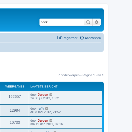
Zoek
Uitgebreid zoeken
Registreer
Aanmelden
7 onderwerpen • Pagina
1
van
1
WEERGAVES
LAATSTE BERICHT
L
door
Jeroen
W
162657
a
zo 08 jul 2012, 13:21
a
e
t
L
door
ruffy
s
W
12984
e
a
di 08 mei 2012, 21:52
t
a
e
e
t
r
b
L
door
Jeroen
W
10733
s
e
a
ma 19 dec 2011, 07:16
e
t
r
g
a
e
e
i
t