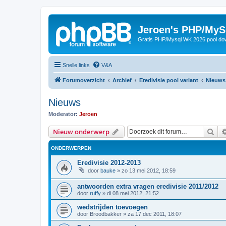
Jeroen's PHP/MyS
Gratis PHP/Mysql WK 2026 pool do
Snelle links
V&A
Forumoverzicht
Archief
Eredivisie pool variant
Nieuws
Nieuws
Moderator:
Jeroen
Zoe
Nieuw onderwerp
ONDERWERPEN
Eredivisie 2012-2013
door
bauke
»
zo 13 mei 2012, 18:59
antwoorden extra vragen eredivisie 2011/2012
door
ruffy
»
di 08 mei 2012, 21:52
wedstrijden toevoegen
door
Broodbakker
»
za 17 dec 2011, 18:07