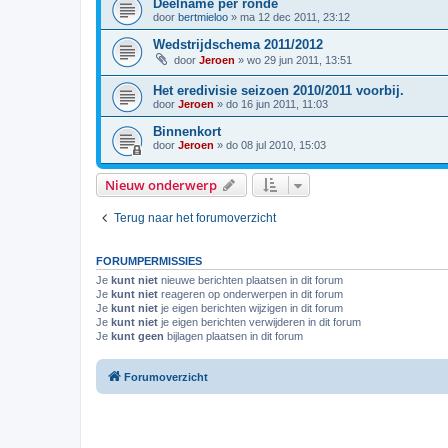
Deelname per ronde
door
bertmieloo
»
ma 12 dec 2011, 23:12
Wedstrijdschema 2011/2012
door
Jeroen
»
wo 29 jun 2011, 13:51
Het eredivisie seizoen 2010/2011 voorbij.
door
Jeroen
»
do 16 jun 2011, 11:03
Binnenkort
door
Jeroen
»
do 08 jul 2010, 15:03
Nieuw onderwerp
Terug naar het forumoverzicht
FORUMPERMISSIES
Je
kunt niet
nieuwe berichten plaatsen in dit forum
Je
kunt niet
reageren op onderwerpen in dit forum
Je
kunt niet
je eigen berichten wijzigen in dit forum
Je
kunt niet
je eigen berichten verwijderen in dit forum
Je
kunt geen
bijlagen plaatsen in dit forum
Forumoverzicht