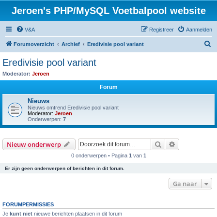
Jeroen's PHP/MySQL Voetbalpool website
V&A
Registreer
Aanmelden
Z
Forumoverzicht
Archief
Eredivisie pool variant
o
Eredivisie pool variant
e
Moderator:
Jeroen
k
Forum
Nieuws
Nieuws omtrend Eredivisie pool variant
Moderator:
Jeroen
Onderwerpen:
7
Zoek
Uitgebreid z
Nieuw onderwerp
0 onderwerpen • Pagina
1
van
1
Er zijn geen onderwerpen of berichten in dit forum.
Ga naar
FORUMPERMISSIES
Je
kunt niet
nieuwe berichten plaatsen in dit forum