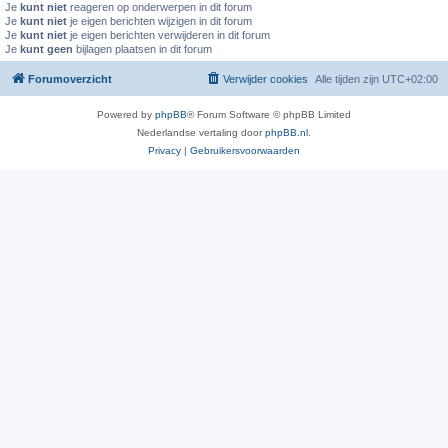
Je
kunt niet
reageren op onderwerpen in dit forum
Je
kunt niet
je eigen berichten wijzigen in dit forum
Je
kunt niet
je eigen berichten verwijderen in dit forum
Je
kunt geen
bijlagen plaatsen in dit forum
Forumoverzicht
Verwijder cookies
Alle tijden zijn
UTC+02:00
Powered by
phpBB
® Forum Software © phpBB Limited
Nederlandse vertaling door
phpBB.nl
.
Privacy
|
Gebruikersvoorwaarden