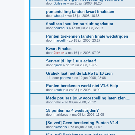
door
Bullseye
»
wo 18 jun 2008, 16:20
puntentelling landen kwart finalisten
door
whoopi
»
wo 18 jun 2008, 10:38
finalisen invullen na sluitingsdatum
door
haakneus
»
zo 08 jun 2008, 22:33
Punten toekennen landen finale wedstrijden
door
marcellll
»
zo 15 jun 2008, 23:17
Kwart Finales
door
Jeroen
»
ma 16 jun 2008, 07:05
Servertijd ligt 1 uur achter!
door
djnick
»
do 12 jun 2008, 19:05
Grafiek laat niet de EERSTE 10 zien
door
paheve
»
do 12 jun 2008, 23:08
Punten berekenen werkt niet V1.6 Help
door
ketchup
»
zo 08 jun 2008, 10:09
Mede poulers jouw voorspelling laten zien....
door
pallie
»
zo 08 jun 2008, 23:12
58 punten na 4 wedstrijden?
door
markkeus
»
ma 09 jun 2008, 11:08
[Solved] Geen berekening Punten V1.4
door
pkessels
»
zo 08 jun 2008, 14:07