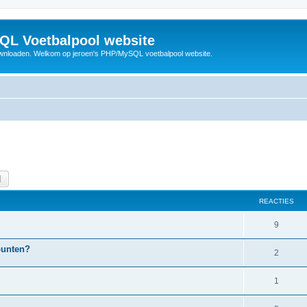
QL Voetbalpool website
wnloaden. Welkom op jeroen's PHP/MySQL voetbalpool website.
k
Uitgebreid zoeken
REACTIES
R
9
e
 punten?
R
2
a
e
c
R
1
a
t
e
c