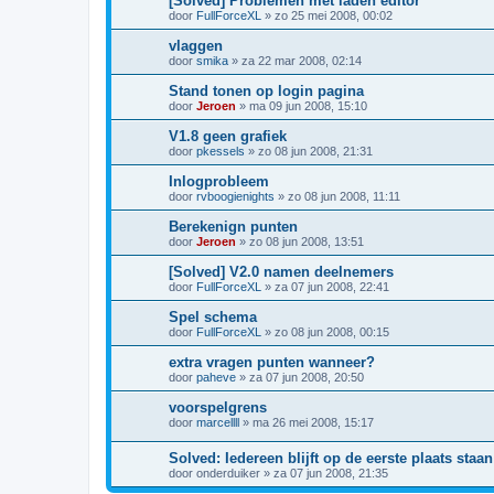
[Solved] Problemen met laden editor
door
FullForceXL
»
zo 25 mei 2008, 00:02
vlaggen
door
smika
»
za 22 mar 2008, 02:14
Stand tonen op login pagina
door
Jeroen
»
ma 09 jun 2008, 15:10
V1.8 geen grafiek
door
pkessels
»
zo 08 jun 2008, 21:31
Inlogprobleem
door
rvboogienights
»
zo 08 jun 2008, 11:11
Berekenign punten
door
Jeroen
»
zo 08 jun 2008, 13:51
[Solved] V2.0 namen deelnemers
door
FullForceXL
»
za 07 jun 2008, 22:41
Spel schema
door
FullForceXL
»
zo 08 jun 2008, 00:15
extra vragen punten wanneer?
door
paheve
»
za 07 jun 2008, 20:50
voorspelgrens
door
marcellll
»
ma 26 mei 2008, 15:17
Solved: Iedereen blijft op de eerste plaats staan
door
onderduiker
»
za 07 jun 2008, 21:35