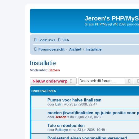
Jeroen's PHP/MyS
Gratis PHP/Mysql WK 2026 pool do
Snelle links
V&A
Forumoverzicht
Archief
Installatie
Installatie
Moderator:
Jeroen
Zoe
Nieuw onderwerp
ONDERWERPEN
Punten voor halve finalisten
door
Esli
»
wo 25 jun 2008, 22:47
moeten (kwart)finalisten op juiste positie voor
door
Jeroen
»
do 19 jun 2008, 06:59
Toto en doelpunten
door
Bullseye
»
ma 23 jun 2008, 19:49
Poulestand eigen voorspelling veranderd