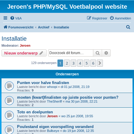
Jeroen's PHP/MySQL Voetbalpool website
V&A
Registreer
Aanmelden
Z
Forumoverzicht
Archief
Installatie
o
Installatie
e
Moderator:
Jeroen
k
Zoek
Uitgebreid z
Nieuw onderwerp
1
2
3
4
5
6
Volgende
129 onderwerpen
Onderwerpen
Punten voor halve finalisten
Laatste bericht door
whoopi
«
di 01 jul 2008, 21:19
Reacties:
9
moeten (kwart)finalisten op juiste positie voor punten?
Laatste bericht door
TheSheriff
«
ma 30 jun 2008, 22:21
Reacties:
2
Toto en doelpunten
Laatste bericht door
Jeroen
«
wo 25 jun 2008, 19:55
Reacties:
1
Poulestand eigen voorspelling veranderd
Laatste bericht door
Bullseye
«
do 19 jun 2008, 12:35