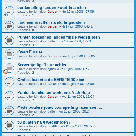
Reacties:
3
puntentelling landen kwart finalisten
Laatste bericht door
Jeroen
«
do 19 jun 2008, 07:09
Reacties:
1
finalisen invullen na sluitingsdatum
Laatste bericht door
Jeroen
«
di 17 jun 2008, 06:41
Reacties:
8
Punten toekennen landen finale wedstrijden
Laatste bericht door
pallie
«
ma 16 jun 2008, 17:03
Reacties:
3
Kwart Finales
Laatste bericht door
Jeroen
«
ma 16 jun 2008, 07:05
Servertijd ligt 1 uur achter!
Laatste bericht door
djnick
«
vr 13 jun 2008, 11:53
Reacties:
2
Grafiek laat niet de EERSTE 10 zien
Laatste bericht door
paheve
«
do 12 jun 2008, 23:08
Punten berekenen werkt niet V1.6 Help
Laatste bericht door
Jeroen
«
wo 11 jun 2008, 21:04
Reacties:
7
Mede poulers jouw voorspelling laten zien....
Laatste bericht door
pallie
«
wo 11 jun 2008, 20:24
Reacties:
2
58 punten na 4 wedstrijden?
Laatste bericht door
rwa66
«
wo 11 jun 2008, 20:22
Reacties:
1