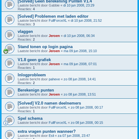
[Solved] Geen berekening Punten V1.4
Laatste bericht door
Gabbie
«
di 10 jun 2008, 23:29
Reacties:
4
[Solved] Problemen met laden editor
Laatste bericht door
FullForceXL
«
di 10 jun 2008, 21:52
Reacties:
3
vlaggen
Laatste bericht door
Jeroen
«
di 10 jun 2008, 06:34
Reacties:
2
Stand tonen op login pagina
Laatste bericht door
Jeroen
«
ma 09 jun 2008, 15:10
V1.8 geen grafiek
Laatste bericht door
Jeroen
«
ma 09 jun 2008, 07:01
Reacties:
1
Inlogprobleem
Laatste bericht door
paheve
«
zo 08 jun 2008, 14:41
Reacties:
2
Berekenign punten
Laatste bericht door
Jeroen
«
zo 08 jun 2008, 13:51
[Solved] V2.0 namen deelnemers
Laatste bericht door
FullForceXL
«
zo 08 jun 2008, 00:17
Reacties:
1
Spel schema
Laatste bericht door
FullForceXL
«
zo 08 jun 2008, 00:15
extra vragen punten wanneer?
Laatste bericht door
Esli
«
za 07 jun 2008, 23:47