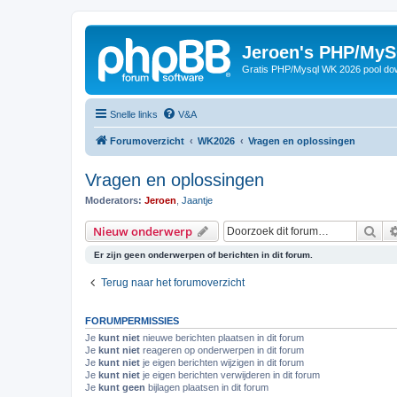
Jeroen's PHP/MyS
Gratis PHP/Mysql WK 2026 pool do
Snelle links
V&A
Forumoverzicht
WK2026
Vragen en oplossingen
Vragen en oplossingen
Moderators:
Jeroen
,
Jaantje
Zoe
Nieuw onderwerp
Er zijn geen onderwerpen of berichten in dit forum.
Terug naar het forumoverzicht
FORUMPERMISSIES
Je
kunt niet
nieuwe berichten plaatsen in dit forum
Je
kunt niet
reageren op onderwerpen in dit forum
Je
kunt niet
je eigen berichten wijzigen in dit forum
Je
kunt niet
je eigen berichten verwijderen in dit forum
Je
kunt geen
bijlagen plaatsen in dit forum