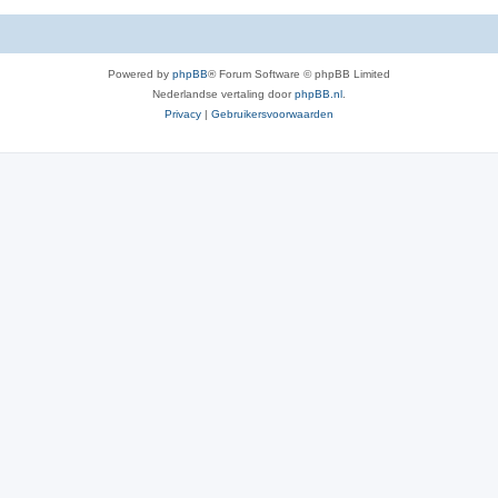
Powered by
phpBB
® Forum Software © phpBB Limited
Nederlandse vertaling door
phpBB.nl
.
Privacy
|
Gebruikersvoorwaarden