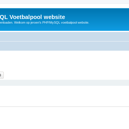
QL Voetbalpool website
wnloaden. Welkom op jeroen's PHP/MySQL voetbalpool website.
k
Uitgebreid zoeken