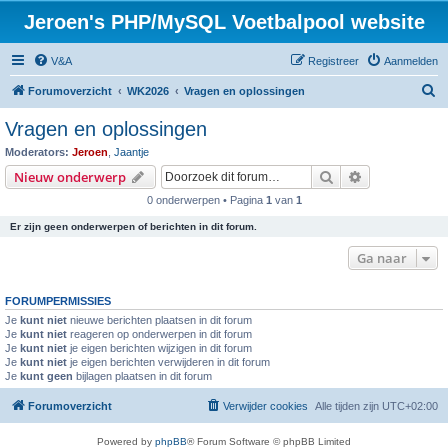
Jeroen's PHP/MySQL Voetbalpool website
V&A
Registreer
Aanmelden
Z
Forumoverzicht
WK2026
Vragen en oplossingen
o
Vragen en oplossingen
e
Moderators:
Jeroen
,
Jaantje
k
Zoek
Uitgebreid z
Nieuw onderwerp
0 onderwerpen • Pagina
1
van
1
Er zijn geen onderwerpen of berichten in dit forum.
Ga naar
FORUMPERMISSIES
Je
kunt niet
nieuwe berichten plaatsen in dit forum
Je
kunt niet
reageren op onderwerpen in dit forum
Je
kunt niet
je eigen berichten wijzigen in dit forum
Je
kunt niet
je eigen berichten verwijderen in dit forum
Je
kunt geen
bijlagen plaatsen in dit forum
Forumoverzicht
Verwijder cookies
Alle tijden zijn
UTC+02:00
Powered by
phpBB
® Forum Software © phpBB Limited