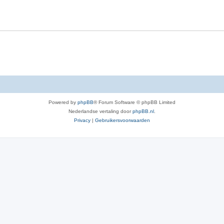
w
e
r
p
e
n
Powered by
phpBB
® Forum Software © phpBB Limited
Nederlandse vertaling door
phpBB.nl
.
Privacy
|
Gebruikersvoorwaarden