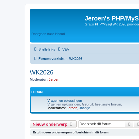
Jeroen's PHP/MyS
Gratis PHP/Mysql WK 2026 pool do
Doorgaan naar inhoud
Snelle links
V&A
Forumoverzicht
WK2026
WK2026
Moderator:
Jeroen
FORUM
Vragen en oplossingen
Vrgen en oplossingen. Gebruik heet juiste forrum.
Moderators:
Jeroen
,
Jaantje
Zoe
Nieuw onderwerp
Er zijn geen onderwerpen of berichten in dit forum.