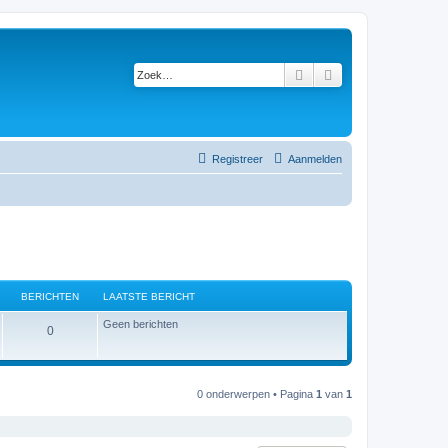
Zoek
Uitgebreid zoeken
Registreer
Aanmelden
BERICHTEN
LAATSTE BERICHT
Geen berichten
B
0
e
r
0 onderwerpen • Pagina
1
van
1
i
c