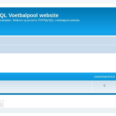
QL Voetbalpool website
wnloaden. Welkom op jeroen's PHP/MySQL voetbalpool website.
ONDERWERPEN
O
0
n
d
k
Uitgebreid zoeken
e
r