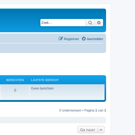
Zoek
Uitgebreid zoeken
Registreer
Aanmelden
BERICHTEN
LAATSTE BERICHT
Geen berichten
B
0
e
r
0 onderwerpen • Pagina
1
van
1
i
c
Ga naar
h