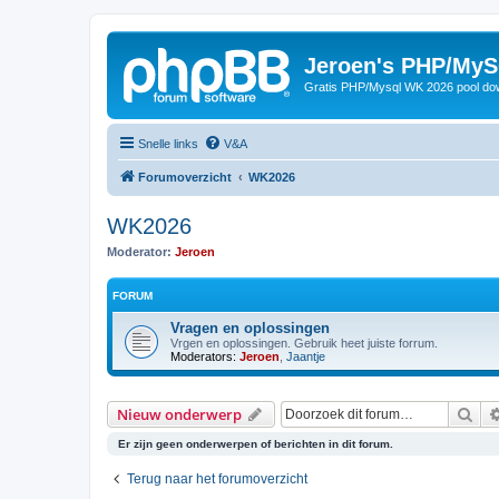
Jeroen's PHP/MyS
Gratis PHP/Mysql WK 2026 pool do
Snelle links
V&A
Forumoverzicht
WK2026
WK2026
Moderator:
Jeroen
FORUM
Vragen en oplossingen
Vrgen en oplossingen. Gebruik heet juiste forrum.
Moderators:
Jeroen
,
Jaantje
Zoe
Nieuw onderwerp
Er zijn geen onderwerpen of berichten in dit forum.
Terug naar het forumoverzicht