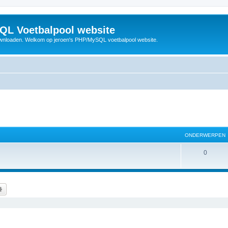
QL Voetbalpool website
wnloaden. Welkom op jeroen's PHP/MySQL voetbalpool website.
ONDERWERPEN
O
0
n
d
k
Uitgebreid zoeken
e
r
w