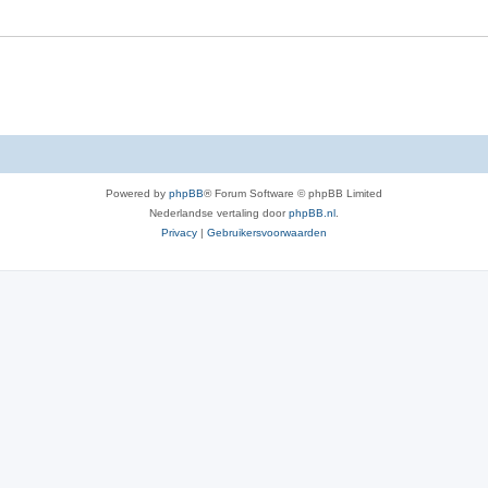
e
r
p
e
n
Powered by
phpBB
® Forum Software © phpBB Limited
Nederlandse vertaling door
phpBB.nl
.
Privacy
|
Gebruikersvoorwaarden