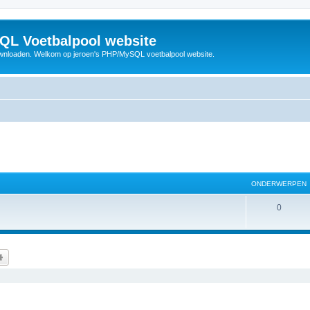
QL Voetbalpool website
wnloaden. Welkom op jeroen's PHP/MySQL voetbalpool website.
ONDERWERPEN
O
0
n
d
k
Uitgebreid zoeken
e
r
w