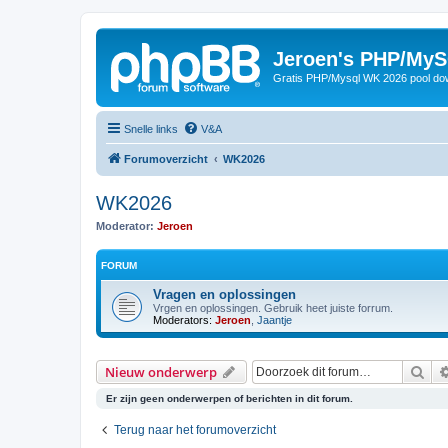
Jeroen's PHP/MyS
Gratis PHP/Mysql WK 2026 pool do
Snelle links
V&A
Forumoverzicht
WK2026
WK2026
Moderator:
Jeroen
FORUM
Vragen en oplossingen
Vrgen en oplossingen. Gebruik heet juiste forrum.
Moderators:
Jeroen
,
Jaantje
Zoe
Nieuw onderwerp
Er zijn geen onderwerpen of berichten in dit forum.
Terug naar het forumoverzicht