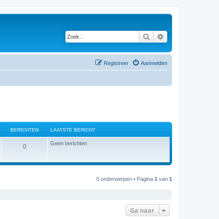
Zoek
Uitgebreid zoeken
Registreer
Aanmelden
BERICHTEN
LAATSTE BERICHT
Geen berichten
B
0
e
r
0 onderwerpen • Pagina
1
van
1
i
c
Ga naar
h