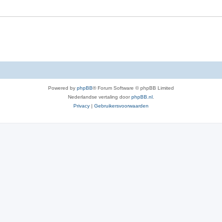
e
r
p
e
n
Powered by
phpBB
® Forum Software © phpBB Limited
Nederlandse vertaling door
phpBB.nl
.
Privacy
|
Gebruikersvoorwaarden