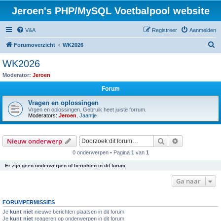
Jeroen's PHP/MySQL Voetbalpool website
V&A
Registreer
Aanmelden
Z
Forumoverzicht
WK2026
o
WK2026
e
Moderator:
Jeroen
k
Forum
Vragen en oplossingen
Vrgen en oplossingen. Gebruik heet juiste forrum.
Moderators:
Jeroen
,
Jaantje
Zoek
Uitgebreid z
Nieuw onderwerp
0 onderwerpen • Pagina
1
van
1
Er zijn geen onderwerpen of berichten in dit forum.
Ga naar
FORUMPERMISSIES
Je
kunt niet
nieuwe berichten plaatsen in dit forum
Je
kunt niet
reageren op onderwerpen in dit forum