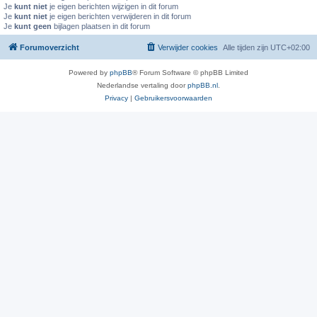
Je
kunt niet
je eigen berichten wijzigen in dit forum
Je
kunt niet
je eigen berichten verwijderen in dit forum
Je
kunt geen
bijlagen plaatsen in dit forum
Forumoverzicht
Verwijder cookies
Alle tijden zijn
UTC+02:00
Powered by
phpBB
® Forum Software © phpBB Limited
Nederlandse vertaling door
phpBB.nl
.
Privacy
|
Gebruikersvoorwaarden