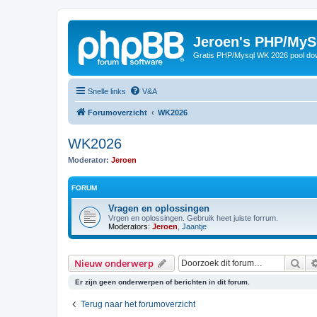
Jeroen's PHP/MyS
Gratis PHP/Mysql WK 2026 pool do
Snelle links
V&A
Forumoverzicht
WK2026
WK2026
Moderator:
Jeroen
FORUM
Vragen en oplossingen
Vrgen en oplossingen. Gebruik heet juiste forrum.
Moderators:
Jeroen
,
Jaantje
Zoe
Nieuw onderwerp
Er zijn geen onderwerpen of berichten in dit forum.
Terug naar het forumoverzicht