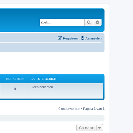
Zoek
Uitgebreid zoeken
Registreer
Aanmelden
BERICHTEN
LAATSTE BERICHT
Geen berichten
B
0
e
r
0 onderwerpen • Pagina
1
van
1
i
c
Ga naar
h