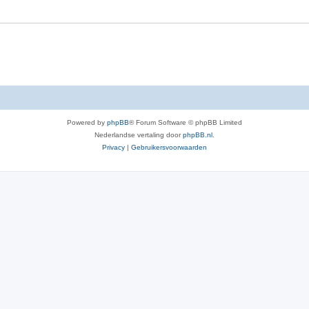
e
r
p
e
n
Powered by
phpBB
® Forum Software © phpBB Limited
Nederlandse vertaling door
phpBB.nl
.
Privacy
|
Gebruikersvoorwaarden