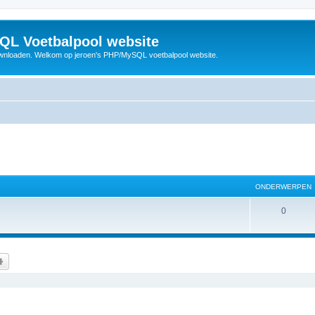
QL Voetbalpool website
wnloaden. Welkom op jeroen's PHP/MySQL voetbalpool website.
ONDERWERPEN
O
0
n
d
k
Uitgebreid zoeken
e
r
w