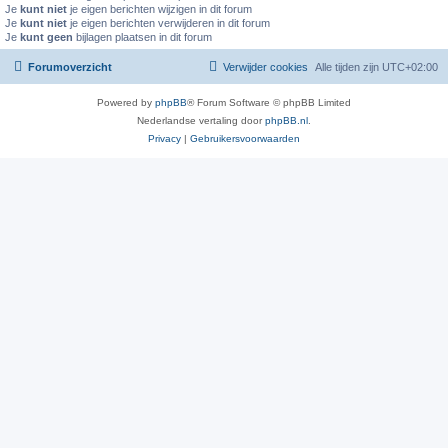
Je
kunt niet
je eigen berichten wijzigen in dit forum
Je
kunt niet
je eigen berichten verwijderen in dit forum
Je
kunt geen
bijlagen plaatsen in dit forum
Forumoverzicht
Verwijder cookies
Alle tijden zijn
UTC+02:00
Powered by
phpBB
® Forum Software © phpBB Limited
Nederlandse vertaling door
phpBB.nl
.
Privacy
|
Gebruikersvoorwaarden