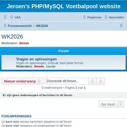
Jeroen's PHP/MySQL Voetbalpool website
V&A
Registreer
Aanmelden
Z
Forumoverzicht
WK2026
o
WK2026
e
Moderator:
Jeroen
k
Forum
Vragen en oplossingen
Vrgen en oplossingen. Gebruik heet juiste forrum.
Moderators:
Jeroen
,
Jaantje
Zoek
Uitgebreid z
Nieuw onderwerp
0 onderwerpen • Pagina
1
van
1
Er zijn geen onderwerpen of berichten in dit forum.
Ga naar
FORUMPERMISSIES
Je
kunt niet
nieuwe berichten plaatsen in dit forum
Je
kunt niet
reageren op onderwerpen in dit forum