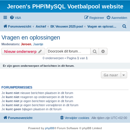
Jeroen's PHP/MySQL Voetbalpool website
V&A
Registreer
Aanmelden
Z
Forumoverzicht
Archief
EK Vrouwen 2025 pool
Vragen en oplossingen
o
Vragen en oplossingen
e
Moderators:
Jeroen
,
Jaantje
k
Zoek
Uitgebreid z
Nieuw onderwerp
0 onderwerpen • Pagina
1
van
1
Er zijn geen onderwerpen of berichten in dit forum.
Ga naar
FORUMPERMISSIES
Je
kunt niet
nieuwe berichten plaatsen in dit forum
Je
kunt niet
reageren op onderwerpen in dit forum
Je
kunt niet
je eigen berichten wijzigen in dit forum
Je
kunt niet
je eigen berichten verwijderen in dit forum
Je
kunt geen
bijlagen plaatsen in dit forum
Forumoverzicht
Verwijder cookies
Alle tijden zijn
UTC+02:00
Powered by
phpBB
® Forum Software © phpBB Limited