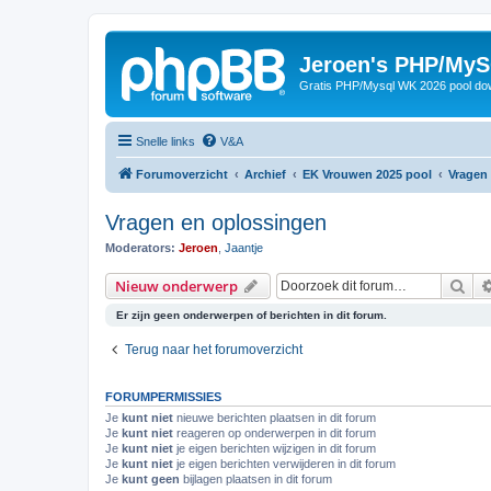
Jeroen's PHP/MyS
Gratis PHP/Mysql WK 2026 pool do
Snelle links
V&A
Forumoverzicht
Archief
EK Vrouwen 2025 pool
Vragen
Vragen en oplossingen
Moderators:
Jeroen
,
Jaantje
Zoe
Nieuw onderwerp
Er zijn geen onderwerpen of berichten in dit forum.
Terug naar het forumoverzicht
FORUMPERMISSIES
Je
kunt niet
nieuwe berichten plaatsen in dit forum
Je
kunt niet
reageren op onderwerpen in dit forum
Je
kunt niet
je eigen berichten wijzigen in dit forum
Je
kunt niet
je eigen berichten verwijderen in dit forum
Je
kunt geen
bijlagen plaatsen in dit forum