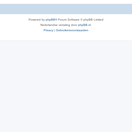
Powered by
phpBB
® Forum Software © phpBB Limited
Nederlandse vertaling door
phpBB.nl
.
Privacy
|
Gebruikersvoorwaarden