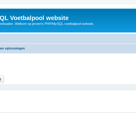
QL Voetbalpool website
wnloaden. Welkom op jeroen's PHP/MySQL voetbalpool website.
 en oplossingen
k
Uitgebreid zoeken