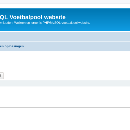
QL Voetbalpool website
wnloaden. Welkom op jeroen's PHP/MySQL voetbalpool website.
 en oplossingen
k
Uitgebreid zoeken