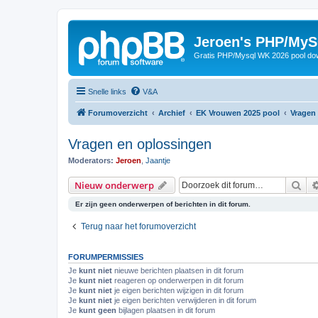
Jeroen's PHP/MyS
Gratis PHP/Mysql WK 2026 pool do
Snelle links
V&A
Forumoverzicht
Archief
EK Vrouwen 2025 pool
Vragen
Vragen en oplossingen
Moderators:
Jeroen
,
Jaantje
Zoe
Nieuw onderwerp
Er zijn geen onderwerpen of berichten in dit forum.
Terug naar het forumoverzicht
FORUMPERMISSIES
Je
kunt niet
nieuwe berichten plaatsen in dit forum
Je
kunt niet
reageren op onderwerpen in dit forum
Je
kunt niet
je eigen berichten wijzigen in dit forum
Je
kunt niet
je eigen berichten verwijderen in dit forum
Je
kunt geen
bijlagen plaatsen in dit forum