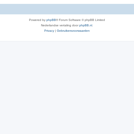
Powered by
phpBB
® Forum Software © phpBB Limited
Nederlandse vertaling door
phpBB.nl
.
Privacy
|
Gebruikersvoorwaarden