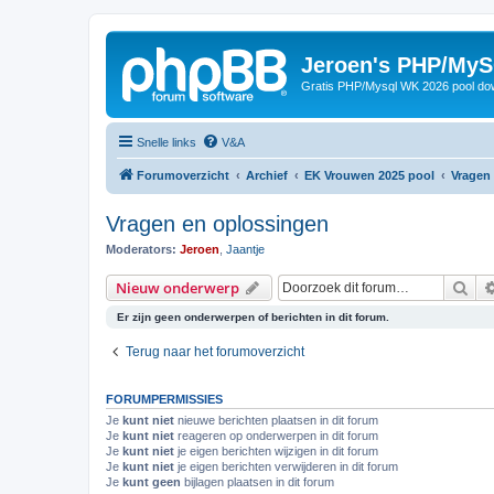
Jeroen's PHP/MyS
Gratis PHP/Mysql WK 2026 pool do
Snelle links
V&A
Forumoverzicht
Archief
EK Vrouwen 2025 pool
Vragen
Vragen en oplossingen
Moderators:
Jeroen
,
Jaantje
Zoe
Nieuw onderwerp
Er zijn geen onderwerpen of berichten in dit forum.
Terug naar het forumoverzicht
FORUMPERMISSIES
Je
kunt niet
nieuwe berichten plaatsen in dit forum
Je
kunt niet
reageren op onderwerpen in dit forum
Je
kunt niet
je eigen berichten wijzigen in dit forum
Je
kunt niet
je eigen berichten verwijderen in dit forum
Je
kunt geen
bijlagen plaatsen in dit forum