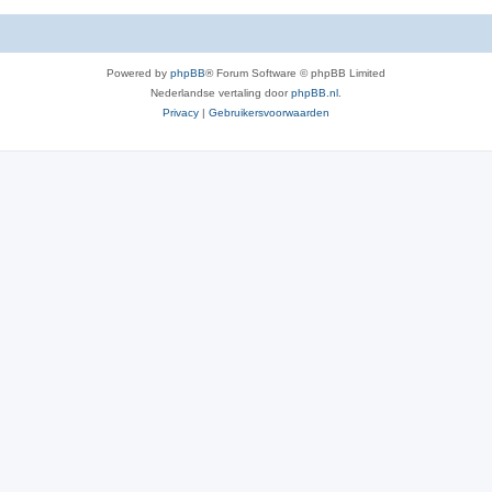
Powered by
phpBB
® Forum Software © phpBB Limited
Nederlandse vertaling door
phpBB.nl
.
Privacy
|
Gebruikersvoorwaarden