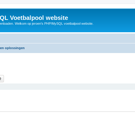
QL Voetbalpool website
wnloaden. Welkom op jeroen's PHP/MySQL voetbalpool website.
 en oplossingen
k
Uitgebreid zoeken