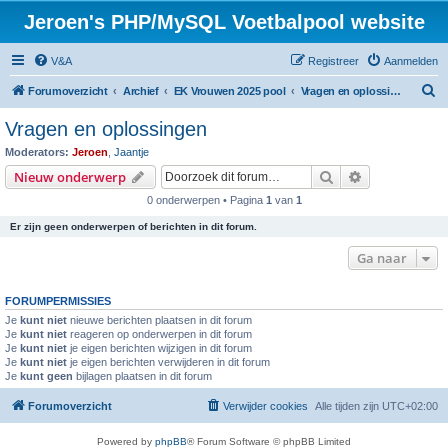
Jeroen's PHP/MySQL Voetbalpool website
V&A
Registreer
Aanmelden
Z
Forumoverzicht
Archief
EK Vrouwen 2025 pool
Vragen en oplossingen
o
Vragen en oplossingen
e
Moderators:
Jeroen
,
Jaantje
k
Zoek
Uitgebreid z
Nieuw onderwerp
0 onderwerpen • Pagina
1
van
1
Er zijn geen onderwerpen of berichten in dit forum.
Ga naar
FORUMPERMISSIES
Je
kunt niet
nieuwe berichten plaatsen in dit forum
Je
kunt niet
reageren op onderwerpen in dit forum
Je
kunt niet
je eigen berichten wijzigen in dit forum
Je
kunt niet
je eigen berichten verwijderen in dit forum
Je
kunt geen
bijlagen plaatsen in dit forum
Forumoverzicht
Verwijder cookies
Alle tijden zijn
UTC+02:00
Powered by
phpBB
® Forum Software © phpBB Limited