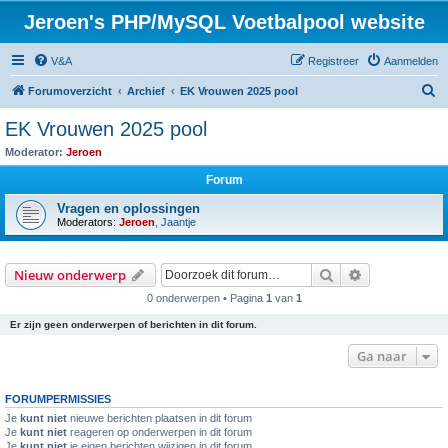
Jeroen's PHP/MySQL Voetbalpool website
V&A
Registreer
Aanmelden
Z
Forumoverzicht
Archief
EK Vrouwen 2025 pool
o
EK Vrouwen 2025 pool
e
Moderator:
Jeroen
k
Forum
Vragen en oplossingen
Moderators:
Jeroen
,
Jaantje
Zoek
Uitgebreid z
Nieuw onderwerp
0 onderwerpen • Pagina
1
van
1
Er zijn geen onderwerpen of berichten in dit forum.
Ga naar
FORUMPERMISSIES
Je
kunt niet
nieuwe berichten plaatsen in dit forum
Je
kunt niet
reageren op onderwerpen in dit forum
Je
kunt niet
je eigen berichten wijzigen in dit forum