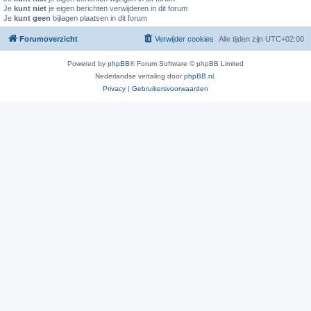
Je
kunt niet
je eigen berichten verwijderen in dit forum
Je
kunt geen
bijlagen plaatsen in dit forum
Forumoverzicht
Verwijder cookies
Alle tijden zijn
UTC+02:00
Powered by
phpBB
® Forum Software © phpBB Limited
Nederlandse vertaling door
phpBB.nl
.
Privacy
|
Gebruikersvoorwaarden