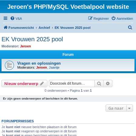
Jeroen's PHP/MySQL Voetbalpool website
V&A
Registreer
Aanmelden
Z
Forumoverzicht
Archief
EK Vrouwen 2025 pool
o
EK Vrouwen 2025 pool
e
Moderator:
Jeroen
k
Forum
Vragen en oplossingen
Moderators:
Jeroen
,
Jaantje
Zoek
Uitgebreid z
Nieuw onderwerp
0 onderwerpen • Pagina
1
van
1
Er zijn geen onderwerpen of berichten in dit forum.
Ga naar
FORUMPERMISSIES
Je
kunt niet
nieuwe berichten plaatsen in dit forum
Je
kunt niet
reageren op onderwerpen in dit forum
Je
kunt niet
je eigen berichten wijzigen in dit forum