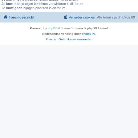
Je
kunt niet
je eigen berichten verwijderen in dit forum
Je
kunt geen
bijlagen plaatsen in dit forum
Forumoverzicht
Verwijder cookies
Alle tijden zijn
UTC+02:00
Powered by
phpBB
® Forum Software © phpBB Limited
Nederlandse vertaling door
phpBB.nl
.
Privacy
|
Gebruikersvoorwaarden