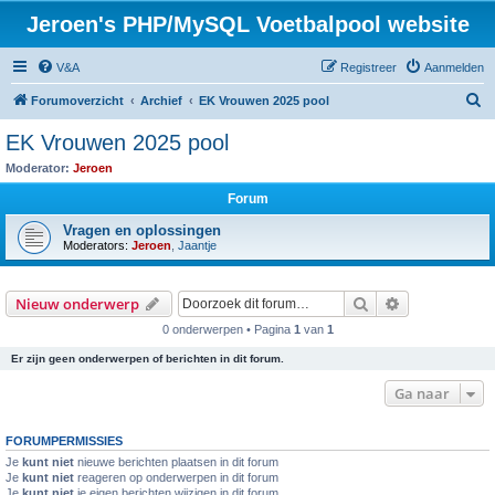
Jeroen's PHP/MySQL Voetbalpool website
V&A
Registreer
Aanmelden
Z
Forumoverzicht
Archief
EK Vrouwen 2025 pool
o
EK Vrouwen 2025 pool
e
Moderator:
Jeroen
k
Forum
Vragen en oplossingen
Moderators:
Jeroen
,
Jaantje
Zoek
Uitgebreid z
Nieuw onderwerp
0 onderwerpen • Pagina
1
van
1
Er zijn geen onderwerpen of berichten in dit forum.
Ga naar
FORUMPERMISSIES
Je
kunt niet
nieuwe berichten plaatsen in dit forum
Je
kunt niet
reageren op onderwerpen in dit forum
Je
kunt niet
je eigen berichten wijzigen in dit forum