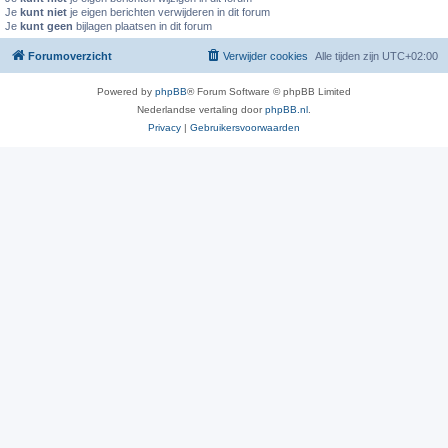
Je
kunt niet
je eigen berichten verwijderen in dit forum
Je
kunt geen
bijlagen plaatsen in dit forum
Forumoverzicht
Verwijder cookies
Alle tijden zijn
UTC+02:00
Powered by
phpBB
® Forum Software © phpBB Limited
Nederlandse vertaling door
phpBB.nl
.
Privacy
|
Gebruikersvoorwaarden