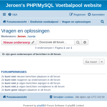
Jeroen's PHP/MySQL Voetbalpool website
V&A
Registreer
Aanmelden
Z
Forumoverzicht
Eredivisie voetbalpool
Vragen en oplossingen
o
Vragen en oplossingen
e
Moderators:
Jeroen
,
Jaantje
k
Zoek
Uitgebreid z
Nieuw onderwerp
0 onderwerpen • Pagina
1
van
1
Er zijn geen onderwerpen of berichten in dit forum.
Ga naar
FORUMPERMISSIES
Je
kunt niet
nieuwe berichten plaatsen in dit forum
Je
kunt niet
reageren op onderwerpen in dit forum
Je
kunt niet
je eigen berichten wijzigen in dit forum
Je
kunt niet
je eigen berichten verwijderen in dit forum
Je
kunt geen
bijlagen plaatsen in dit forum
Forumoverzicht
Verwijder cookies
Alle tijden zijn
UTC+02:00
Powered by
phpBB
® Forum Software © phpBB Limited