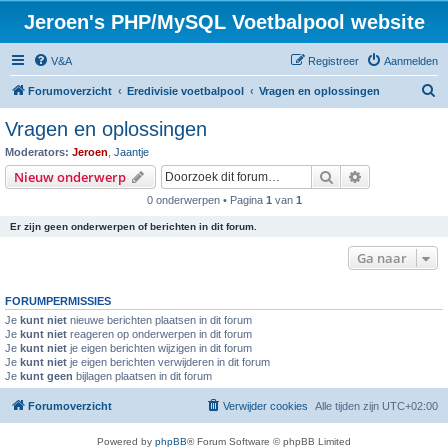
Jeroen's PHP/MySQL Voetbalpool website
V&A
Registreer
Aanmelden
Z
Forumoverzicht
Eredivisie voetbalpool
Vragen en oplossingen
o
Vragen en oplossingen
e
Moderators:
Jeroen
,
Jaantje
k
Zoek
Uitgebreid z
Nieuw onderwerp
0 onderwerpen • Pagina
1
van
1
Er zijn geen onderwerpen of berichten in dit forum.
Ga naar
FORUMPERMISSIES
Je
kunt niet
nieuwe berichten plaatsen in dit forum
Je
kunt niet
reageren op onderwerpen in dit forum
Je
kunt niet
je eigen berichten wijzigen in dit forum
Je
kunt niet
je eigen berichten verwijderen in dit forum
Je
kunt geen
bijlagen plaatsen in dit forum
Forumoverzicht
Verwijder cookies
Alle tijden zijn
UTC+02:00
Powered by
phpBB
® Forum Software © phpBB Limited