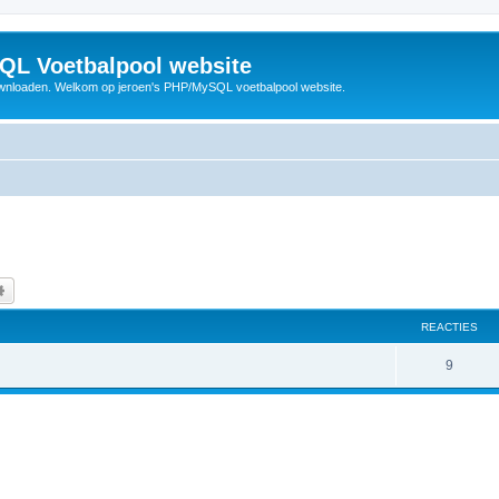
QL Voetbalpool website
wnloaden. Welkom op jeroen's PHP/MySQL voetbalpool website.
k
Uitgebreid zoeken
REACTIES
R
9
e
a
c
t