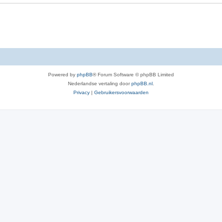
i
e
s
Powered by
phpBB
® Forum Software © phpBB Limited
Nederlandse vertaling door
phpBB.nl
.
Privacy
|
Gebruikersvoorwaarden