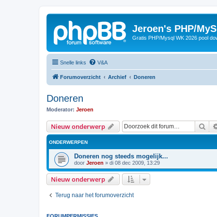
Jeroen's PHP/MyS
Gratis PHP/Mysql WK 2026 pool do
Snelle links
V&A
Forumoverzicht
Archief
Doneren
Doneren
Moderator:
Jeroen
Zoe
Nieuw onderwerp
ONDERWERPEN
Doneren nog steeds mogelijk...
door
Jeroen
»
di 08 dec 2009, 13:29
Nieuw onderwerp
Terug naar het forumoverzicht
FORUMPERMISSIES