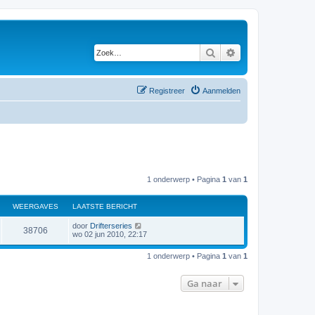
Zoek
Uitgebreid zoeken
Registreer
Aanmelden
1 onderwerp • Pagina
1
van
1
WEERGAVES
LAATSTE BERICHT
L
door
Drifterseries
W
38706
a
wo 02 jun 2010, 22:17
a
e
t
1 onderwerp • Pagina
1
van
1
s
e
t
e
Ga naar
r
b
e
r
g
i