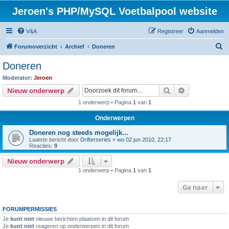
Jeroen's PHP/MySQL Voetbalpool website
V&A
Registreer
Aanmelden
Z
Forumoverzicht
Archief
Doneren
o
Doneren
e
Moderator:
Jeroen
k
Zoek
Uitgebreid z
Nieuw onderwerp
1 onderwerp • Pagina
1
van
1
Onderwerpen
Doneren nog steeds mogelijk...
Laatste bericht door
Drifterseries
«
wo 02 jun 2010, 22:17
Reacties:
9
Nieuw onderwerp
1 onderwerp • Pagina
1
van
1
Ga naar
FORUMPERMISSIES
Je
kunt niet
nieuwe berichten plaatsen in dit forum
Je
kunt niet
reageren op onderwerpen in dit forum