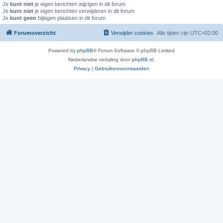
Je
kunt niet
je eigen berichten wijzigen in dit forum
Je
kunt niet
je eigen berichten verwijderen in dit forum
Je
kunt geen
bijlagen plaatsen in dit forum
Forumoverzicht
Verwijder cookies
Alle tijden zijn
UTC+02:00
Powered by
phpBB
® Forum Software © phpBB Limited
Nederlandse vertaling door
phpBB.nl
.
Privacy
|
Gebruikersvoorwaarden