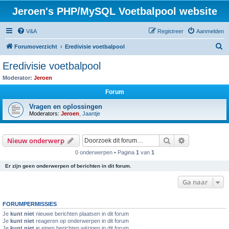
Jeroen's PHP/MySQL Voetbalpool website
V&A
Registreer
Aanmelden
Z
Forumoverzicht
Eredivisie voetbalpool
o
Eredivisie voetbalpool
e
Moderator:
Jeroen
k
Forum
Vragen en oplossingen
Moderators:
Jeroen
,
Jaantje
Zoek
Uitgebreid z
Nieuw onderwerp
0 onderwerpen • Pagina
1
van
1
Er zijn geen onderwerpen of berichten in dit forum.
Ga naar
FORUMPERMISSIES
Je
kunt niet
nieuwe berichten plaatsen in dit forum
Je
kunt niet
reageren op onderwerpen in dit forum
Je
kunt niet
je eigen berichten wijzigen in dit forum