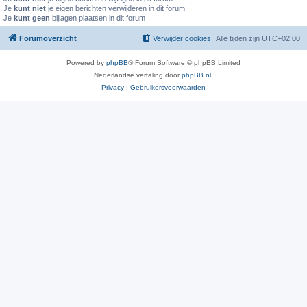
Je
kunt niet
je eigen berichten verwijderen in dit forum
Je
kunt geen
bijlagen plaatsen in dit forum
Forumoverzicht
Verwijder cookies
Alle tijden zijn
UTC+02:00
Powered by
phpBB
® Forum Software © phpBB Limited
Nederlandse vertaling door
phpBB.nl
.
Privacy
|
Gebruikersvoorwaarden