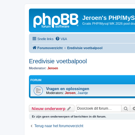
Jeroen's PHP/MyS
Gratis PHP/Mysql WK 2026 pool do
Snelle links
V&A
Forumoverzicht
Eredivisie voetbalpool
Eredivisie voetbalpool
Moderator:
Jeroen
FORUM
Vragen en oplossingen
Moderators:
Jeroen
,
Jaantje
Zoe
Nieuw onderwerp
Er zijn geen onderwerpen of berichten in dit forum.
Terug naar het forumoverzicht