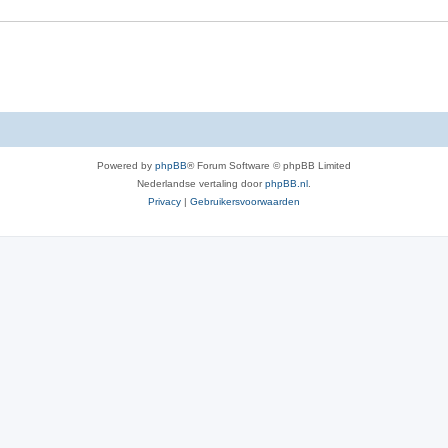
e
r
p
e
n
Powered by
phpBB
® Forum Software © phpBB Limited
Nederlandse vertaling door
phpBB.nl
.
Privacy
|
Gebruikersvoorwaarden