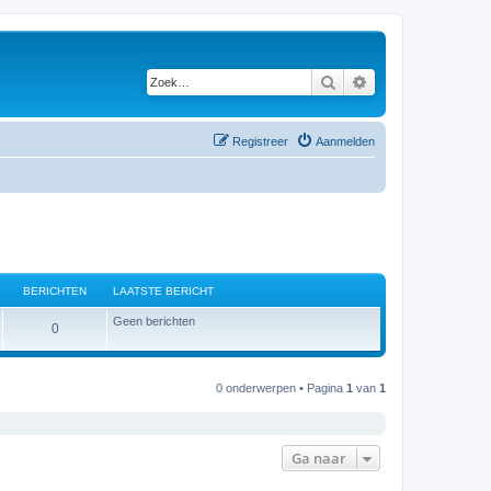
Zoek
Uitgebreid zoeken
Registreer
Aanmelden
BERICHTEN
LAATSTE BERICHT
Geen berichten
B
0
e
r
0 onderwerpen • Pagina
1
van
1
i
c
Ga naar
h