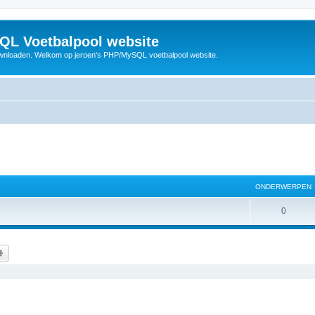
QL Voetbalpool website
wnloaden. Welkom op jeroen's PHP/MySQL voetbalpool website.
ONDERWERPEN
O
0
n
d
k
Uitgebreid zoeken
e
r
w