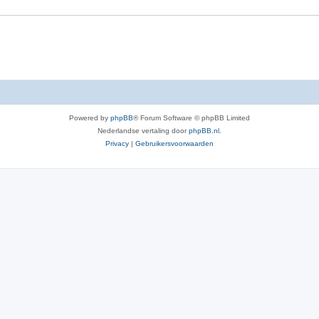
e
r
p
e
n
Powered by
phpBB
® Forum Software © phpBB Limited
Nederlandse vertaling door
phpBB.nl
.
Privacy
|
Gebruikersvoorwaarden