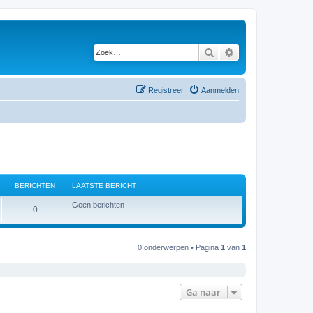
Zoek
Uitgebreid zoeken
Registreer
Aanmelden
BERICHTEN
LAATSTE BERICHT
Geen berichten
B
0
e
r
0 onderwerpen • Pagina
1
van
1
i
c
Ga naar
h