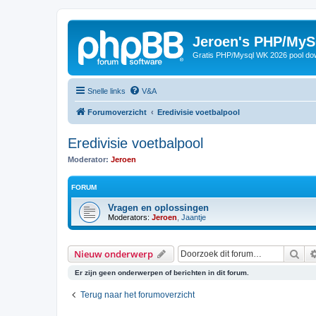
Jeroen's PHP/MyS
Gratis PHP/Mysql WK 2026 pool do
Snelle links
V&A
Forumoverzicht
Eredivisie voetbalpool
Eredivisie voetbalpool
Moderator:
Jeroen
FORUM
Vragen en oplossingen
Moderators:
Jeroen
,
Jaantje
Zoe
Nieuw onderwerp
Er zijn geen onderwerpen of berichten in dit forum.
Terug naar het forumoverzicht