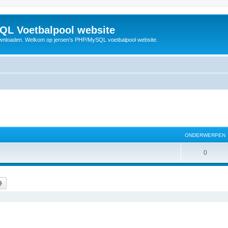
QL Voetbalpool website
wnloaden. Welkom op jeroen's PHP/MySQL voetbalpool website.
ONDERWERPEN
O
0
n
d
k
Uitgebreid zoeken
e
r
w