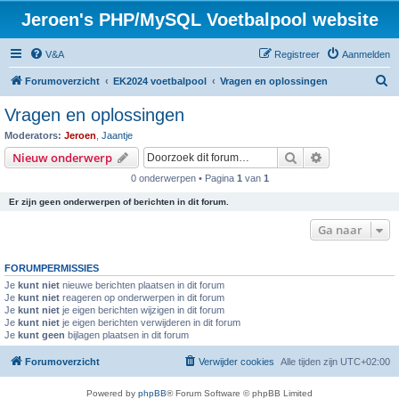
Jeroen's PHP/MySQL Voetbalpool website
V&A
Registreer
Aanmelden
Z
Forumoverzicht
EK2024 voetbalpool
Vragen en oplossingen
o
Vragen en oplossingen
e
Moderators:
Jeroen
,
Jaantje
k
Zoek
Uitgebreid z
Nieuw onderwerp
0 onderwerpen • Pagina
1
van
1
Er zijn geen onderwerpen of berichten in dit forum.
Ga naar
FORUMPERMISSIES
Je
kunt niet
nieuwe berichten plaatsen in dit forum
Je
kunt niet
reageren op onderwerpen in dit forum
Je
kunt niet
je eigen berichten wijzigen in dit forum
Je
kunt niet
je eigen berichten verwijderen in dit forum
Je
kunt geen
bijlagen plaatsen in dit forum
Forumoverzicht
Verwijder cookies
Alle tijden zijn
UTC+02:00
Powered by
phpBB
® Forum Software © phpBB Limited