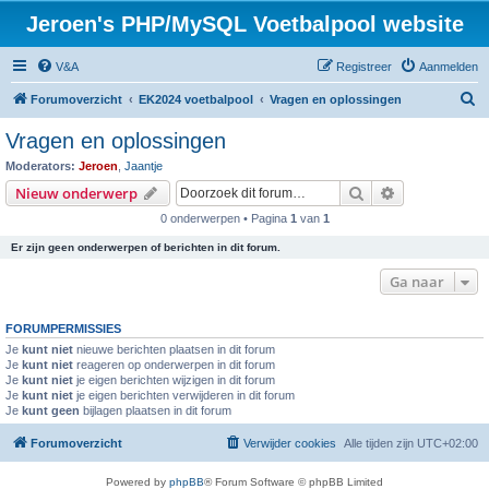
Jeroen's PHP/MySQL Voetbalpool website
V&A
Registreer
Aanmelden
Z
Forumoverzicht
EK2024 voetbalpool
Vragen en oplossingen
o
Vragen en oplossingen
e
Moderators:
Jeroen
,
Jaantje
k
Zoek
Uitgebreid z
Nieuw onderwerp
0 onderwerpen • Pagina
1
van
1
Er zijn geen onderwerpen of berichten in dit forum.
Ga naar
FORUMPERMISSIES
Je
kunt niet
nieuwe berichten plaatsen in dit forum
Je
kunt niet
reageren op onderwerpen in dit forum
Je
kunt niet
je eigen berichten wijzigen in dit forum
Je
kunt niet
je eigen berichten verwijderen in dit forum
Je
kunt geen
bijlagen plaatsen in dit forum
Forumoverzicht
Verwijder cookies
Alle tijden zijn
UTC+02:00
Powered by
phpBB
® Forum Software © phpBB Limited