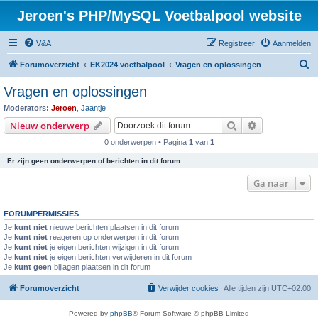
Jeroen's PHP/MySQL Voetbalpool website
V&A
Registreer
Aanmelden
Z
Forumoverzicht
EK2024 voetbalpool
Vragen en oplossingen
o
Vragen en oplossingen
e
Moderators:
Jeroen
,
Jaantje
k
Zoek
Uitgebreid z
Nieuw onderwerp
0 onderwerpen • Pagina
1
van
1
Er zijn geen onderwerpen of berichten in dit forum.
Ga naar
FORUMPERMISSIES
Je
kunt niet
nieuwe berichten plaatsen in dit forum
Je
kunt niet
reageren op onderwerpen in dit forum
Je
kunt niet
je eigen berichten wijzigen in dit forum
Je
kunt niet
je eigen berichten verwijderen in dit forum
Je
kunt geen
bijlagen plaatsen in dit forum
Forumoverzicht
Verwijder cookies
Alle tijden zijn
UTC+02:00
Powered by
phpBB
® Forum Software © phpBB Limited